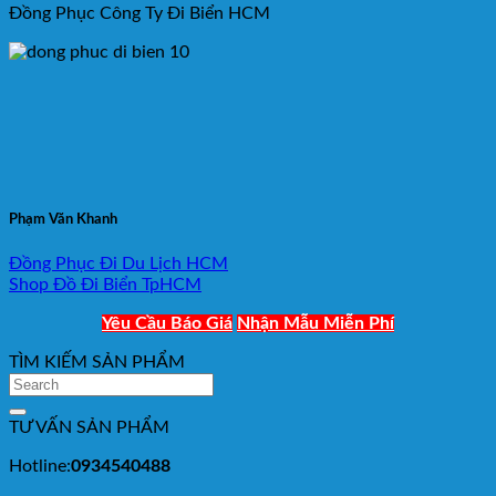
Đồng Phục Công Ty Đi Biển HCM
Phạm Văn Khanh
Đồng Phục Đi Du Lịch HCM
Shop Đồ Đi Biển TpHCM
Yêu Cầu Báo Giá
Nhận Mẫu Miễn Phí
TÌM KIẾM SẢN PHẨM
TƯ VẤN SẢN PHẨM
Hotline:
0934540488