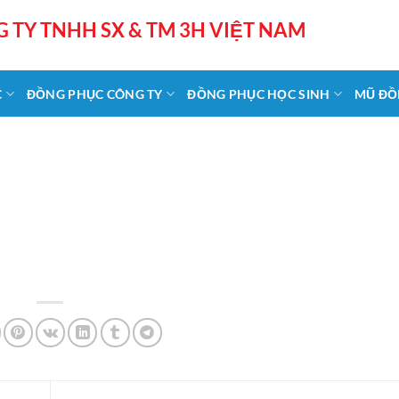
 TY TNHH SX & TM 3H VIỆT NAM
C
ĐỒNG PHỤC CÔNG TY
ĐỒNG PHỤC HỌC SINH
MŨ ĐỒ