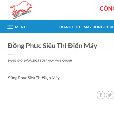
Bỏ
CÔNG
qua
nội
dung
MENU
TRANG CHỦ
MAY ĐỒNG PHỤ
Đồng Phục Siêu Thị Điện Máy
ĐĂNG VÀO
19/07/2025
BỞI
PHẠM VĂN KHANH
Đồng Phục Siêu Thị Điện Máy