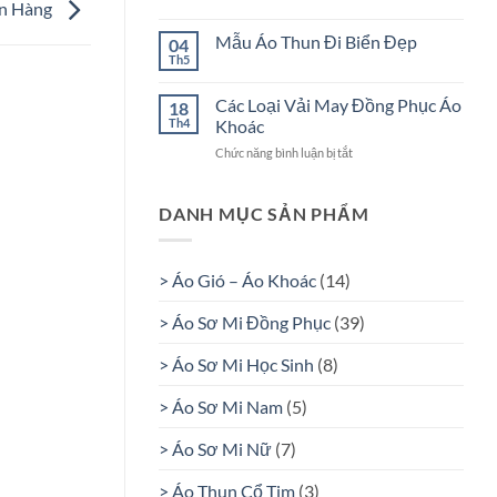
ở
án Hàng
CHÍNH
Không
SÁCH
có
Mẫu Áo Thun Đi Biển Đẹp
04
VẬN
bình
CHUYỂN
luận
Th5
Không
VÀ
ở
có
GIAO
CHÍNH
bình
NHẬN
SÁCH
Các Loại Vải May Đồng Phục Áo
18
luận
BẢO
Th4
Khoác
ở
HÀNH
Mẫu
VÀ
Áo
Chức năng bình luận bị tắt
ở
ĐỔI
Thun
Các
TRẢ
Đi
Loại
Biển
Vải
DANH MỤC SẢN PHẨM
Đẹp
May
Đồng
Phục
> Áo Gió – Áo Khoác
(14)
Áo
Khoác
> Áo Sơ Mi Đồng Phục
(39)
> Áo Sơ Mi Học Sinh
(8)
> Áo Sơ Mi Nam
(5)
> Áo Sơ Mi Nữ
(7)
> Áo Thun Cổ Tim
(3)