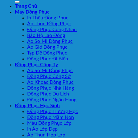
Trang Chủ
May Đồng Phục
In Thêu Đồng Phục
Áo Thun Đồng Phục
Đồng Phục Công Nhân
Bảo Hộ Lao Động
Áo Sơ Mi Đồng Phục
Áo Gió Đồng Phục
Tạp Dề Đồng Phục
Đồng Phục Đi Biển
Đồng Phục Công Ty
Áo Sơ Mi Đồng Phục
Đồng Phục Công Sở
Áo Khoác Đồng Phục
Đồng Phục Nhà Hàng
Đồng Phục Du Lịch
Đồng Phục Ngân Hàng
Đồng Phục Học Sinh
Đồng Phục Trường Học
Đồng Phục Mầm Non
Mẫu Đồng Phục Lớp
In Áo Lớp Đẹp
Áo Thun Họp Lớp