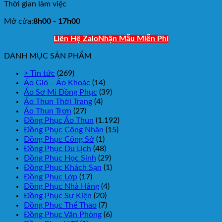
Thời gian làm việc
Mở cửa:
8h00 - 17h00
Liên Hệ Zalo
Nhận Mẫu Miễn Phí
DANH MỤC SẢN PHẨM
> Tin tức
(269)
Áo Gió – Áo Khoác
(14)
Áo Sơ Mi Đồng Phục
(39)
Áo Thun Thời Trang
(4)
Áo Thun Trơn
(27)
Đồng Phục Áo Thun
(1.192)
Đồng Phục Công Nhân
(15)
Đồng Phục Công Sở
(1)
Đồng Phục Du Lịch
(48)
Đồng Phục Học Sinh
(29)
Đồng Phục Khách Sạn
(1)
Đồng Phục Lớp
(17)
Đồng Phục Nhà Hàng
(4)
Đồng Phục Sự Kiện
(20)
Đồng Phục Thể Thao
(7)
Đồng Phục Văn Phòng
(6)