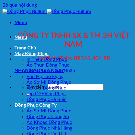
Bỏ qua nội dung
Menu
CÔNG TY TNHH SX & TM 3H VIỆT
Menu
NAM
Trang Chủ
May Đồng Phục
Hotline/Zalo: 09345 404 88
In Thêu Đồng Phục
Áo Thun Đồng Phục
NHẬN BÁO GIÁ NGAY
Đồng Phục Công Nhân
Bảo Hộ Lao Động
Áo Sơ Mi Đồng Phục
Tìm kiếm:
Áo Gió Đồng Phục
Tạp Dề Đồng Phục
Đồng Phục Đi Biển
Đồng Phục Công Ty
Áo Sơ Mi Đồng Phục
Đồng Phục Công Sở
Áo Khoác Đồng Phục
Đồng Phục Nhà Hàng
Đồng Phục Du Lịch