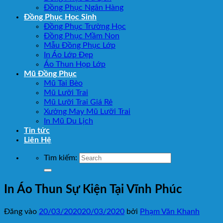
Đồng Phục Ngân Hàng
Đồng Phục Học Sinh
Đồng Phục Trường Học
Đồng Phục Mầm Non
Mẫu Đồng Phục Lớp
In Áo Lớp Đẹp
Áo Thun Họp Lớp
Mũ Đồng Phục
Mũ Tai Bèo
Mũ Lưỡi Trai
Mũ Lưỡi Trai Giá Rẻ
Xưởng May Mũ Lưỡi Trai
In Mũ Du Lịch
Tin tức
Liên Hệ
Tìm kiếm:
In Áo Thun Sự Kiện Tại Vĩnh Phúc
Đăng vào
20/03/2020
20/03/2020
bởi
Phạm Văn Khanh