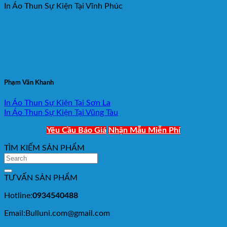
In Áo Thun Sự Kiện Tại Vĩnh Phúc
Phạm Văn Khanh
In Áo Thun Sự Kiện Tại Sơn La
In Áo Thun Sự Kiện Tại Vũng Tàu
Yêu Cầu Báo Giá
Nhận Mẫu Miễn Phí
TÌM KIẾM SẢN PHẨM
TƯ VẤN SẢN PHẨM
Hotline:
0934540488
Email:Bulluni.com@gmail.com