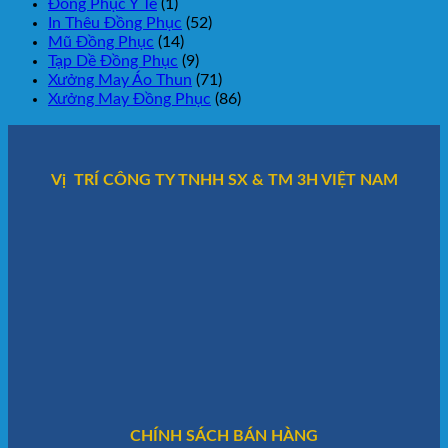
Đồng Phục Y Tế
(1)
In Thêu Đồng Phục
(52)
Mũ Đồng Phục
(14)
Tạp Dề Đồng Phục
(9)
Xưởng May Áo Thun
(71)
Xưởng May Đồng Phục
(86)
Vị TRÍ CÔNG TY TNHH SX & TM 3H VIỆT NAM
CHÍNH SÁCH BÁN HÀNG