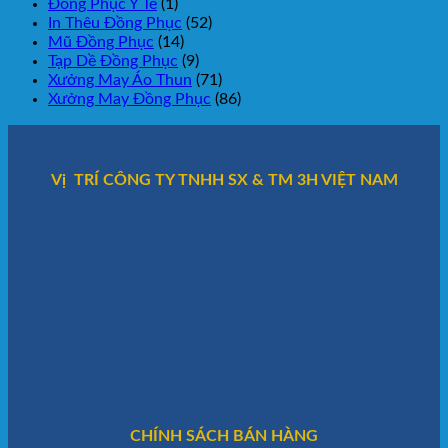
Đồng Phục Y Tế
(1)
In Thêu Đồng Phục
(52)
Mũ Đồng Phục
(14)
Tạp Dề Đồng Phục
(9)
Xưởng May Áo Thun
(71)
Xưởng May Đồng Phục
(86)
Vị TRÍ CÔNG TY TNHH SX & TM 3H VIỆT NAM
CHÍNH SÁCH BÁN HÀNG