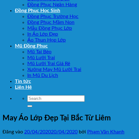
Đồng Phục Ngân Hàng
Đồng Phục Học Sinh
Đồng Phục Trường Học
Đồng Phục Mầm Non
Mẫu Đồng Phục Lớp
In Áo Lớp Đẹp
Áo Thun Họp Lớp
Mũ Đồng Phục
Mũ Tai Bèo
Mũ Lưỡi Trai
Mũ Lưỡi Trai Giá Rẻ
Xưởng May Mũ Lưỡi Trai
In Mũ Du Lịch
Tin tức
Liên Hệ
May Áo Lớp Đẹp Tại Bắc Từ Liêm
Đăng vào
20/04/2020
20/04/2020
bởi
Phạm Văn Khanh