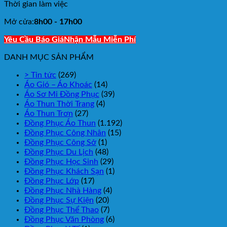
Thời gian làm việc
Mở cửa:
8h00 - 17h00
Yêu Cầu Báo Giá
Nhận Mẫu Miễn Phí
DANH MỤC SẢN PHẨM
> Tin tức
(269)
Áo Gió – Áo Khoác
(14)
Áo Sơ Mi Đồng Phục
(39)
Áo Thun Thời Trang
(4)
Áo Thun Trơn
(27)
Đồng Phục Áo Thun
(1.192)
Đồng Phục Công Nhân
(15)
Đồng Phục Công Sở
(1)
Đồng Phục Du Lịch
(48)
Đồng Phục Học Sinh
(29)
Đồng Phục Khách Sạn
(1)
Đồng Phục Lớp
(17)
Đồng Phục Nhà Hàng
(4)
Đồng Phục Sự Kiện
(20)
Đồng Phục Thể Thao
(7)
Đồng Phục Văn Phòng
(6)