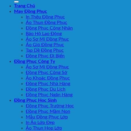
Trang Chủ
May Đồng Phục
In Thêu Đồng Phục
Áo Thun Đồng Phục
Đồng Phục Công Nhân
Bảo Hộ Lao Động
Áo Sơ Mi Đồng Phục
Áo Gió Đồng Phục
Tạp Dề Đồng Phục
Đồng Phục Đi Biển
Đồng Phục Công Ty
Áo Sơ Mi Đồng Phục
Đồng Phục Công Sở
Áo Khoác Đồng Phục
Đồng Phục Nhà Hàng
Đồng Phục Du Lịch
Đồng Phục Ngân Hàng
Đồng Phục Học Sinh
Đồng Phục Trường Học
Đồng Phục Mầm Non
Mẫu Đồng Phục Lớp
In Áo Lớp Đẹp
Áo Thun Họp Lớp