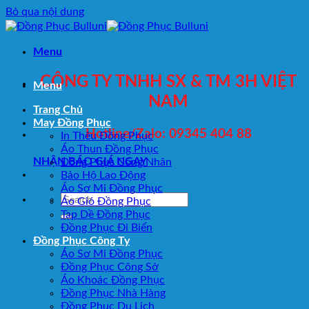
Bỏ qua nội dung
Menu
CÔNG TY TNHH SX & TM 3H VIỆT
Menu
NAM
Trang Chủ
May Đồng Phục
Hotline/Zalo: 09345 404 88
In Thêu Đồng Phục
Áo Thun Đồng Phục
NHẬN BÁO GIÁ NGAY
Đồng Phục Công Nhân
Bảo Hộ Lao Động
Áo Sơ Mi Đồng Phục
Áo Gió Đồng Phục
Tạp Dề Đồng Phục
Đồng Phục Đi Biển
Đồng Phục Công Ty
Áo Sơ Mi Đồng Phục
Đồng Phục Công Sở
Áo Khoác Đồng Phục
Đồng Phục Nhà Hàng
Đồng Phục Du Lịch