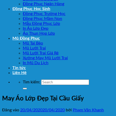
Đồng Phục Ngân Hàng
Đồng Phục Học Sinh
Đồng Phục Trường Học
Đồng Phục Mầm Non
Mẫu Đồng Phục Lớp
In Áo Lớp Đẹp
Áo Thun Họp Lớp
Mũ Đồng Phục
Mũ Tai Bèo
Mũ Lưỡi Trai
Mũ Lưỡi Trai Giá Rẻ
Xưởng May Mũ Lưỡi Trai
In Mũ Du Lịch
Tin tức
Liên Hệ
Tìm kiếm:
May Áo Lớp Đẹp Tại Cầu Giấy
Đăng vào
20/04/2020
20/04/2020
bởi
Phạm Văn Khanh