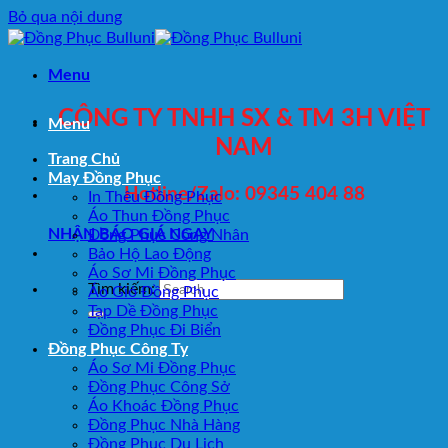
Bỏ qua nội dung
Menu
CÔNG TY TNHH SX & TM 3H VIỆT
Menu
NAM
Trang Chủ
May Đồng Phục
Hotline/Zalo: 09345 404 88
In Thêu Đồng Phục
Áo Thun Đồng Phục
NHẬN BÁO GIÁ NGAY
Đồng Phục Công Nhân
Bảo Hộ Lao Động
Áo Sơ Mi Đồng Phục
Tìm kiếm:
Áo Gió Đồng Phục
Tạp Dề Đồng Phục
Đồng Phục Đi Biển
Đồng Phục Công Ty
Áo Sơ Mi Đồng Phục
Đồng Phục Công Sở
Áo Khoác Đồng Phục
Đồng Phục Nhà Hàng
Đồng Phục Du Lịch