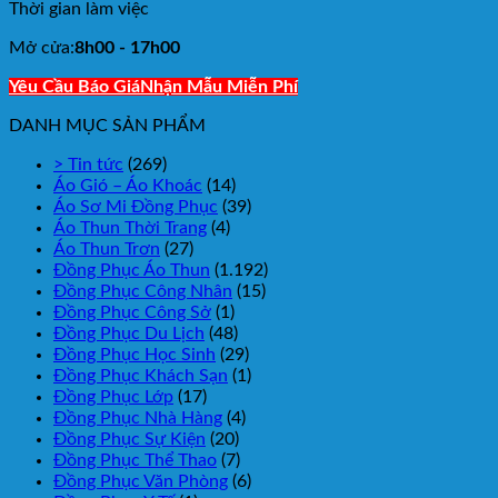
Thời gian làm việc
Mở cửa:
8h00 - 17h00
Yêu Cầu Báo Giá
Nhận Mẫu Miễn Phí
DANH MỤC SẢN PHẨM
> Tin tức
(269)
Áo Gió – Áo Khoác
(14)
Áo Sơ Mi Đồng Phục
(39)
Áo Thun Thời Trang
(4)
Áo Thun Trơn
(27)
Đồng Phục Áo Thun
(1.192)
Đồng Phục Công Nhân
(15)
Đồng Phục Công Sở
(1)
Đồng Phục Du Lịch
(48)
Đồng Phục Học Sinh
(29)
Đồng Phục Khách Sạn
(1)
Đồng Phục Lớp
(17)
Đồng Phục Nhà Hàng
(4)
Đồng Phục Sự Kiện
(20)
Đồng Phục Thể Thao
(7)
Đồng Phục Văn Phòng
(6)