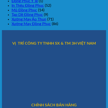
Đồng Phục Y Tế
(1)
In Thêu Đồng Phục
(52)
Mũ Đồng Phục
(14)
Tạp Dề Đồng Phục
(9)
Xưởng May Áo Thun
(71)
Xưởng May Đồng Phục
(86)
Vị TRÍ CÔNG TY TNHH SX & TM 3H VIỆT NAM
CHÍNH SÁCH BÁN HÀNG