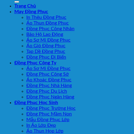
Trang Chủ
May Đồng Phục
In Thêu Đồng Phục
Áo Thun Đồng Phục
Đồng Phục Công Nhân
Bảo Hộ Lao Động
Áo Sơ Mi Đồng Phục
Áo Gió Đồng Phục
Tạp Dề Đồng Phục
Đồng Phục Đi Biển
Đồng Phục Công Ty
Áo Sơ Mi Đồng Phục
Đồng Phục Công Sở
Áo Khoác Đồng Phục
Đồng Phục Nhà Hàng
Đồng Phục Du Lịch
Đồng Phục Ngân Hàng
Đồng Phục Học Sinh
Đồng Phục Trường Học
Đồng Phục Mầm Non
Mẫu Đồng Phục Lớp
In Áo Lớp Đẹp
Áo Thun Họp Lớp