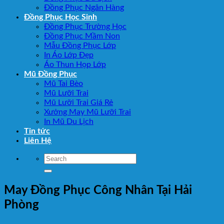
Đồng Phục Ngân Hàng
Đồng Phục Học Sinh
Đồng Phục Trường Học
Đồng Phục Mầm Non
Mẫu Đồng Phục Lớp
In Áo Lớp Đẹp
Áo Thun Họp Lớp
Mũ Đồng Phục
Mũ Tai Bèo
Mũ Lưỡi Trai
Mũ Lưỡi Trai Giá Rẻ
Xưởng May Mũ Lưỡi Trai
In Mũ Du Lịch
Tin tức
Liên Hệ
May Đồng Phục Công Nhân Tại Hải
Phòng