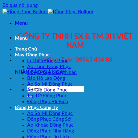
Bỏ qua nội dung
Menu
CÔNG TY TNHH SX & TM 3H VIỆT
Menu
NAM
Trang Chủ
May Đồng Phục
Hotline/Zalo: 09345 404 88
In Thêu Đồng Phục
Áo Thun Đồng Phục
NHẬN BÁO GIÁ NGAY
Đồng Phục Công Nhân
Bảo Hộ Lao Động
Áo Sơ Mi Đồng Phục
Áo Gió Đồng Phục
Tạp Dề Đồng Phục
Đồng Phục Đi Biển
Đồng Phục Công Ty
Áo Sơ Mi Đồng Phục
Đồng Phục Công Sở
Áo Khoác Đồng Phục
Đồng Phục Nhà Hàng
Đồng Phục Du Lịch