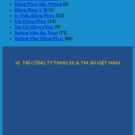
Đồng Phục Văn Phòng
(6)
Đồng Phục Y Tế
(1)
In Thêu Đồng Phục
(52)
Mũ Đồng Phục
(14)
Tạp Dề Đồng Phục
(9)
Xưởng May Áo Thun
(71)
Xưởng May Đồng Phục
(86)
Vị TRÍ CÔNG TY TNHH SX & TM 3H VIỆT NAM