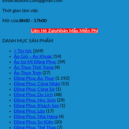
Email:Bulluni.com@gmail.com
Thời gian làm việc
Mở cửa:
8h00 - 17h00
Liên Hệ Zalo
Nhận Mẫu Miễn Phí
DANH MỤC SẢN PHẨM
> Tin tức
(269)
Áo Gió – Áo Khoác
(14)
Áo Sơ Mi Đồng Phục
(39)
Áo Thun Thời Trang
(4)
Áo Thun Trơn
(27)
Đồng Phục Áo Thun
(1.192)
Đồng Phục Công Nhân
(15)
Đồng Phục Công Sở
(1)
Đồng Phục Du Lịch
(48)
Đồng Phục Học Sinh
(29)
Đồng Phục Khách Sạn
(1)
Đồng Phục Lớp
(17)
Đồng Phục Nhà Hàng
(4)
Đồng Phục Sự Kiện
(20)
Đồng Phục Thể Thao
(7)