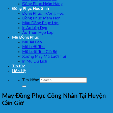
Đồng Phục Ngân Hàng
Đồng Phục Học Sinh
Đồng Phục Trường Học
Đồng Phục Mầm Non
Mẫu Đồng Phục Lớp
In Áo Lớp Đẹp
Áo Thun Họp Lớp
Mũ Đồng Phục
Mũ Tai Bèo
Mũ Lưỡi Trai
Mũ Lưỡi Trai Giá Rẻ
Xưởng May Mũ Lưỡi Trai
In Mũ Du Lịch
Tin tức
Liên Hệ
Tìm kiếm:
May Đồng Phục Công Nhân Tại Huyện
Cần Giờ