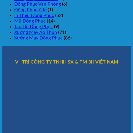
Đồng Phục Văn Phòng
(6)
Đồng Phục Y Tế
(1)
In Thêu Đồng Phục
(52)
Mũ Đồng Phục
(14)
Tạp Dề Đồng Phục
(9)
Xưởng May Áo Thun
(71)
Xưởng May Đồng Phục
(86)
Vị TRÍ CÔNG TY TNHH SX & TM 3H VIỆT NAM