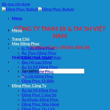
Bỏ qua nội dung
Menu
CÔNG TY TNHH SX & TM 3H VIỆT
Menu
NAM
Trang Chủ
May Đồng Phục
Hotline/Zalo: 09345 404 88
In Thêu Đồng Phục
Áo Thun Đồng Phục
NHẬN BÁO GIÁ NGAY
Đồng Phục Công Nhân
Bảo Hộ Lao Động
Áo Sơ Mi Đồng Phục
Tìm kiếm:
Áo Gió Đồng Phục
Tạp Dề Đồng Phục
Đồng Phục Đi Biển
Đồng Phục Công Ty
Áo Sơ Mi Đồng Phục
Đồng Phục Công Sở
Áo Khoác Đồng Phục
Đồng Phục Nhà Hàng
Đồng Phục Du Lịch