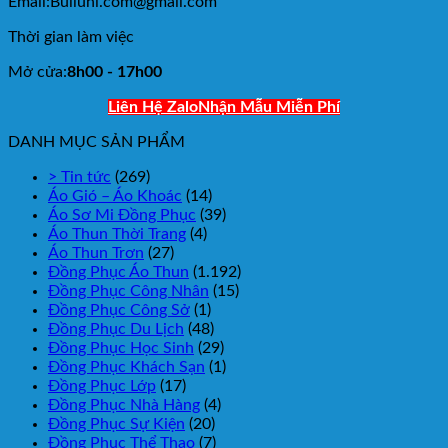
Email:Bulluni.com@gmail.com
Thời gian làm việc
Mở cửa:
8h00 - 17h00
Liên Hệ Zalo
Nhận Mẫu Miễn Phí
DANH MỤC SẢN PHẨM
> Tin tức
(269)
Áo Gió – Áo Khoác
(14)
Áo Sơ Mi Đồng Phục
(39)
Áo Thun Thời Trang
(4)
Áo Thun Trơn
(27)
Đồng Phục Áo Thun
(1.192)
Đồng Phục Công Nhân
(15)
Đồng Phục Công Sở
(1)
Đồng Phục Du Lịch
(48)
Đồng Phục Học Sinh
(29)
Đồng Phục Khách Sạn
(1)
Đồng Phục Lớp
(17)
Đồng Phục Nhà Hàng
(4)
Đồng Phục Sự Kiện
(20)
Đồng Phục Thể Thao
(7)