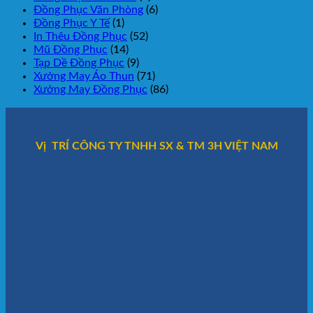
Đồng Phục Văn Phòng
(6)
Đồng Phục Y Tế
(1)
In Thêu Đồng Phục
(52)
Mũ Đồng Phục
(14)
Tạp Dề Đồng Phục
(9)
Xưởng May Áo Thun
(71)
Xưởng May Đồng Phục
(86)
Vị TRÍ CÔNG TY TNHH SX & TM 3H VIỆT NAM