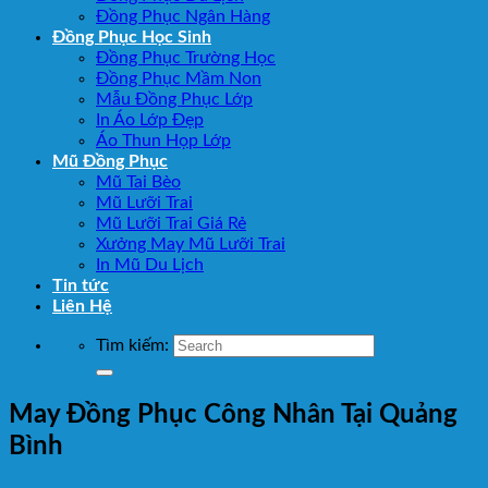
Đồng Phục Ngân Hàng
Đồng Phục Học Sinh
Đồng Phục Trường Học
Đồng Phục Mầm Non
Mẫu Đồng Phục Lớp
In Áo Lớp Đẹp
Áo Thun Họp Lớp
Mũ Đồng Phục
Mũ Tai Bèo
Mũ Lưỡi Trai
Mũ Lưỡi Trai Giá Rẻ
Xưởng May Mũ Lưỡi Trai
In Mũ Du Lịch
Tin tức
Liên Hệ
Tìm kiếm:
May Đồng Phục Công Nhân Tại Quảng
Bình