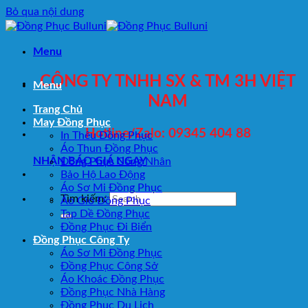
Bỏ qua nội dung
Menu
CÔNG TY TNHH SX & TM 3H VIỆT
Menu
NAM
Trang Chủ
May Đồng Phục
Hotline/Zalo: 09345 404 88
In Thêu Đồng Phục
Áo Thun Đồng Phục
NHẬN BÁO GIÁ NGAY
Đồng Phục Công Nhân
Bảo Hộ Lao Động
Áo Sơ Mi Đồng Phục
Tìm kiếm:
Áo Gió Đồng Phục
Tạp Dề Đồng Phục
Đồng Phục Đi Biển
Đồng Phục Công Ty
Áo Sơ Mi Đồng Phục
Đồng Phục Công Sở
Áo Khoác Đồng Phục
Đồng Phục Nhà Hàng
Đồng Phục Du Lịch