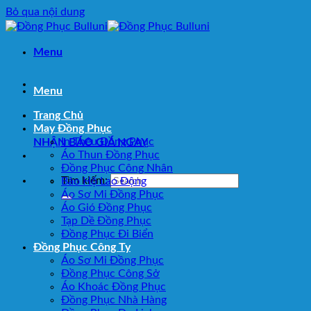
Bỏ qua nội dung
Menu
Menu
Trang Chủ
May Đồng Phục
In Thêu Đồng Phục
NHẬN BÁO GIÁ NGAY
Áo Thun Đồng Phục
Đồng Phục Công Nhân
Tìm kiếm:
Bảo Hộ Lao Động
Áo Sơ Mi Đồng Phục
Áo Gió Đồng Phục
Tạp Dề Đồng Phục
Đồng Phục Đi Biển
Đồng Phục Công Ty
Áo Sơ Mi Đồng Phục
Đồng Phục Công Sở
Áo Khoác Đồng Phục
Đồng Phục Nhà Hàng