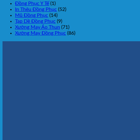
Đồng Phục Y Tế
(1)
In Thêu Đồng Phục
(52)
Mũ Đồng Phục
(14)
Tạp Dề Đồng Phục
(9)
Xưởng May Áo Thun
(71)
Xưởng May Đồng Phục
(86)