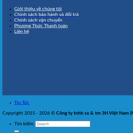
Giới thiệu về chúng tôi
Chính sách bảo hành và đổi trả
Chính sách vận chuyển
Phương Thức Thanh toán
Liên hệ
Tin Tức
Copyright 2015 - 2026 ©
Công ty tnhh sx & tm 3H Việt Nam 
Tìm kiếm: