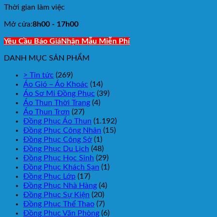
Thời gian làm việc
Mở cửa:
8h00 - 17h00
Yêu Cầu Báo Giá
Nhận Mẫu Miễn Phí
DANH MỤC SẢN PHẨM
> Tin tức
(269)
Áo Gió – Áo Khoác
(14)
Áo Sơ Mi Đồng Phục
(39)
Áo Thun Thời Trang
(4)
Áo Thun Trơn
(27)
Đồng Phục Áo Thun
(1.192)
Đồng Phục Công Nhân
(15)
Đồng Phục Công Sở
(1)
Đồng Phục Du Lịch
(48)
Đồng Phục Học Sinh
(29)
Đồng Phục Khách Sạn
(1)
Đồng Phục Lớp
(17)
Đồng Phục Nhà Hàng
(4)
Đồng Phục Sự Kiện
(20)
Đồng Phục Thể Thao
(7)
Đồng Phục Văn Phòng
(6)