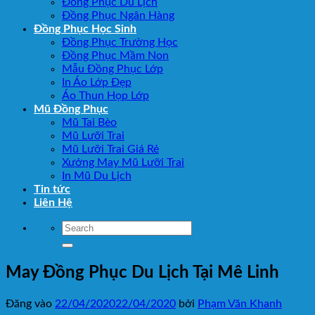
Đồng Phục Du Lịch
Đồng Phục Ngân Hàng
Đồng Phục Học Sinh
Đồng Phục Trường Học
Đồng Phục Mầm Non
Mẫu Đồng Phục Lớp
In Áo Lớp Đẹp
Áo Thun Họp Lớp
Mũ Đồng Phục
Mũ Tai Bèo
Mũ Lưỡi Trai
Mũ Lưỡi Trai Giá Rẻ
Xưởng May Mũ Lưỡi Trai
In Mũ Du Lịch
Tin tức
Liên Hệ
May Đồng Phục Du Lịch Tại Mê Linh
Đăng vào
22/04/2020
22/04/2020
bởi
Phạm Văn Khanh