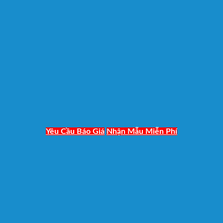
Yêu Cầu Báo Giá
Nhận Mẫu Miễn Phí