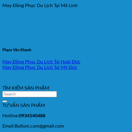
May Đồng Phục Du Lịch Tại Mê Linh
Phạm Văn Khanh
May Đồng Phục Du Lịch Tại Hoài Đức
May Đồng Phục Du Lịch Tại Mỹ Đức
TÌM KIẾM SẢN PHẨM
TƯ VẤN SẢN PHẨM
Hotline:
0934540488
Email:Bulluni.com@gmail.com