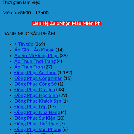
Thời gian làm việc
Mở cửa:
8h00 - 17h00
Liên Hệ Zalo
Nhận Mẫu Miễn Phí
DANH MỤC SẢN PHẨM
> Tin tức
(269)
Áo Gió – Áo Khoác
(14)
Áo Sơ Mi Đồng Phục
(39)
Áo Thun Thời Trang
(4)
Áo Thun Trơn
(27)
Đồng Phục Áo Thun
(1.192)
Đồng Phục Công Nhân
(15)
Đồng Phục Công Sở
(1)
Đồng Phục Du Lịch
(48)
Đồng Phục Học Sinh
(29)
Đồng Phục Khách Sạn
(1)
Đồng Phục Lớp
(17)
Đồng Phục Nhà Hàng
(4)
Đồng Phục Sự Kiện
(20)
Đồng Phục Thể Thao
(7)
Đồng Phục Văn Phòng
(6)