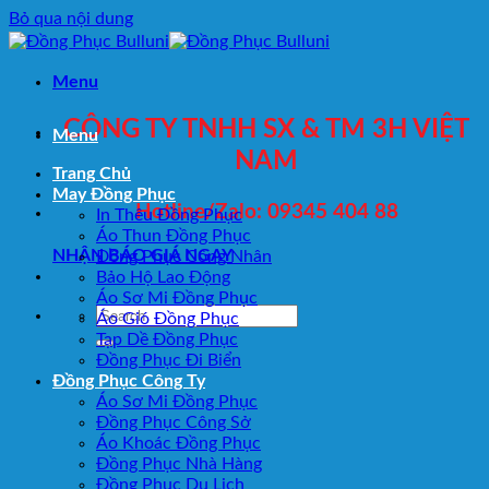
Bỏ qua nội dung
Menu
CÔNG TY TNHH SX & TM 3H VIỆT
Menu
NAM
Trang Chủ
May Đồng Phục
Hotline/Zalo: 09345 404 88
In Thêu Đồng Phục
Áo Thun Đồng Phục
NHẬN BÁO GIÁ NGAY
Đồng Phục Công Nhân
Bảo Hộ Lao Động
Áo Sơ Mi Đồng Phục
Áo Gió Đồng Phục
Tạp Dề Đồng Phục
Đồng Phục Đi Biển
Đồng Phục Công Ty
Áo Sơ Mi Đồng Phục
Đồng Phục Công Sở
Áo Khoác Đồng Phục
Đồng Phục Nhà Hàng
Đồng Phục Du Lịch