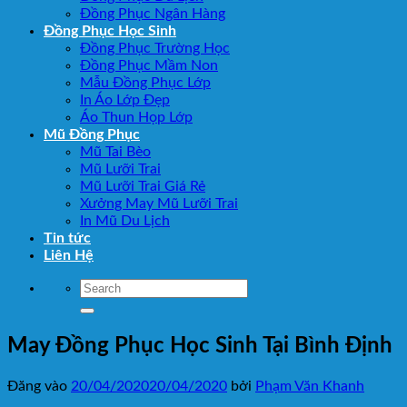
Đồng Phục Ngân Hàng
Đồng Phục Học Sinh
Đồng Phục Trường Học
Đồng Phục Mầm Non
Mẫu Đồng Phục Lớp
In Áo Lớp Đẹp
Áo Thun Họp Lớp
Mũ Đồng Phục
Mũ Tai Bèo
Mũ Lưỡi Trai
Mũ Lưỡi Trai Giá Rẻ
Xưởng May Mũ Lưỡi Trai
In Mũ Du Lịch
Tin tức
Liên Hệ
May Đồng Phục Học Sinh Tại Bình Định
Đăng vào
20/04/2020
20/04/2020
bởi
Phạm Văn Khanh