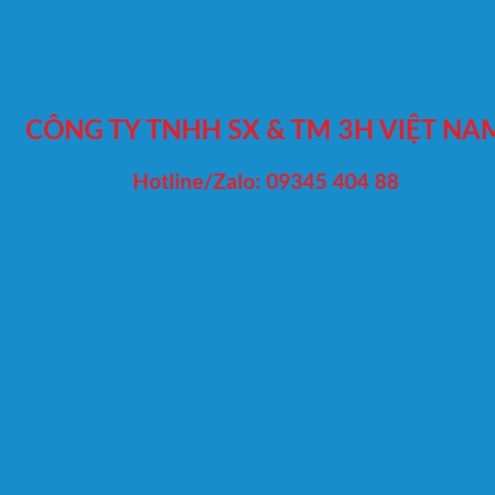
CÔNG TY TNHH SX & TM 3H VIỆT NA
Hotline/Zalo: 09345 404 88