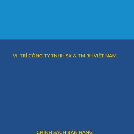
Vị TRÍ CÔNG TY TNHH SX & TM 3H VIỆT NAM
CHÍNH SÁCH BÁN HÀNG