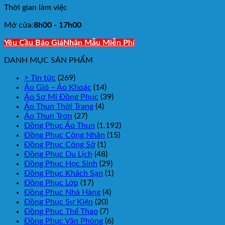
Thời gian làm việc
Mở cửa:
8h00 - 17h00
Yêu Cầu Báo Giá
Nhận Mẫu Miễn Phí
DANH MỤC SẢN PHẨM
> Tin tức
(269)
Áo Gió – Áo Khoác
(14)
Áo Sơ Mi Đồng Phục
(39)
Áo Thun Thời Trang
(4)
Áo Thun Trơn
(27)
Đồng Phục Áo Thun
(1.192)
Đồng Phục Công Nhân
(15)
Đồng Phục Công Sở
(1)
Đồng Phục Du Lịch
(48)
Đồng Phục Học Sinh
(29)
Đồng Phục Khách Sạn
(1)
Đồng Phục Lớp
(17)
Đồng Phục Nhà Hàng
(4)
Đồng Phục Sự Kiện
(20)
Đồng Phục Thể Thao
(7)
Đồng Phục Văn Phòng
(6)