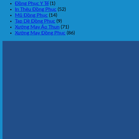
Đồng Phục Y Tế
(1)
In Thêu Đồng Phục
(52)
Mũ Đồng Phục
(14)
Tạp Dề Đồng Phục
(9)
Xưởng May Áo Thun
(71)
Xưởng May Đồng Phục
(86)