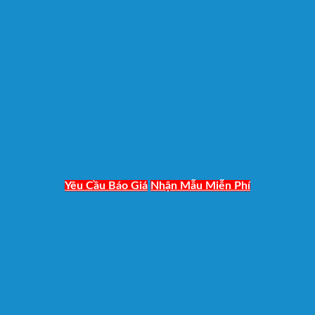
Yêu Cầu Báo Giá
Nhận Mẫu Miễn Phí