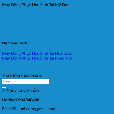
May Đồng Phục Học Sinh Tại Mỹ Đức
Phạm Văn Khanh
May Đồng Phục Học Sinh Tại Hoài Đức
May Đồng Phục Học Sinh Tại Phúc Thọ
TÌM KIẾM SẢN PHẨM
TƯ VẤN SẢN PHẨM
Hotline:
0934540488
Email:Bulluni.com@gmail.com