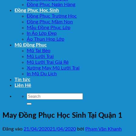
Đồng Phục Ngân Hàng
Đồng Phục Học Sinh
Đồng Phục Trường Học
Đồng Phục Mầm Non
Mẫu Đồng Phục Lớp
In Áo Lớp Đẹp
Áo Thun Họp Lớp
Mũ Đồng Phục
Mũ Tai Bèo
Mũ Lưỡi Trai
Mũ Lưỡi Trai Giá Rẻ
Xưởng May Mũ Lưỡi Trai
In Mũ Du Lịch
Tin tức
Liên Hệ
May Đồng Phục Học Sinh Tại Quận 1
Đăng vào
21/04/2020
21/04/2020
bởi
Phạm Văn Khanh