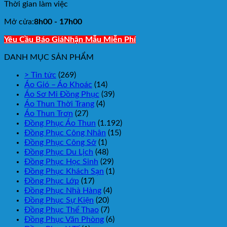
Thời gian làm việc
Mở cửa:
8h00 - 17h00
Yêu Cầu Báo Giá
Nhận Mẫu Miễn Phí
DANH MỤC SẢN PHẨM
> Tin tức
(269)
Áo Gió – Áo Khoác
(14)
Áo Sơ Mi Đồng Phục
(39)
Áo Thun Thời Trang
(4)
Áo Thun Trơn
(27)
Đồng Phục Áo Thun
(1.192)
Đồng Phục Công Nhân
(15)
Đồng Phục Công Sở
(1)
Đồng Phục Du Lịch
(48)
Đồng Phục Học Sinh
(29)
Đồng Phục Khách Sạn
(1)
Đồng Phục Lớp
(17)
Đồng Phục Nhà Hàng
(4)
Đồng Phục Sự Kiện
(20)
Đồng Phục Thể Thao
(7)
Đồng Phục Văn Phòng
(6)