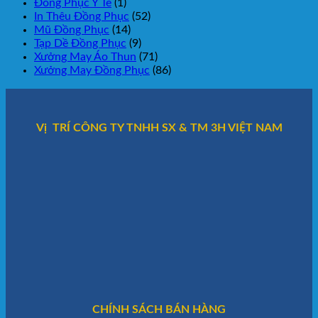
Đồng Phục Y Tế
(1)
In Thêu Đồng Phục
(52)
Mũ Đồng Phục
(14)
Tạp Dề Đồng Phục
(9)
Xưởng May Áo Thun
(71)
Xưởng May Đồng Phục
(86)
Vị TRÍ CÔNG TY TNHH SX & TM 3H VIỆT NAM
CHÍNH SÁCH BÁN HÀNG