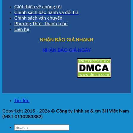
Giới thiệu về chúng tôi
Chính sách bảo hành và đổi trả
Chính sách vận chuyển
Phương Thức Thanh toán
Liên hệ
NHẬN BÁO GIÁ NHANH
NHẬN BÁO GIÁ NGAY
Tin Tức
Copyright 2015 - 2026 ©
Công ty tnhh sx & tm 3H Việt Nam
(MST:0110283382)