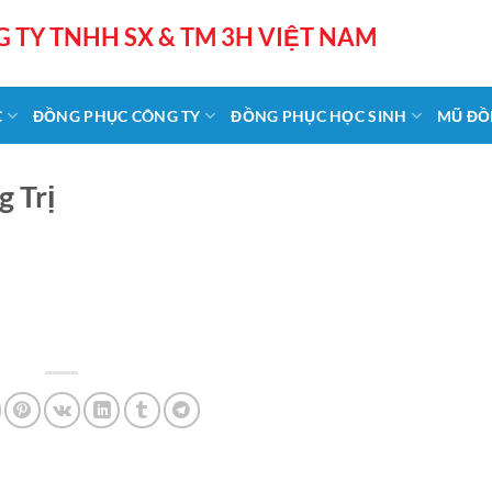
 TY TNHH SX & TM 3H VIỆT NAM
C
ĐỒNG PHỤC CÔNG TY
ĐỒNG PHỤC HỌC SINH
MŨ ĐỒ
 Trị