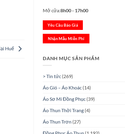
Mở cửa:
8h00 - 17h00
Yêu Cầu Báo Giá
Nhận Mẫu Miễn Phí
Tại Huế
DANH MỤC SẢN PHẨM
> Tin tức
(269)
Áo Gió – Áo Khoác
(14)
Áo Sơ Mi Đồng Phục
(39)
Áo Thun Thời Trang
(4)
Áo Thun Trơn
(27)
Đồng Phục Áo Thun
(1.192)