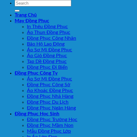
Trang Chủ
May Đồng Phục
In Thêu Đồng Phục
Áo Thun Đồng Phục
Đồng Phục Công Nhân
Bảo Hộ Lao Động
Áo Sơ Mi Đồng Phục
Áo Gió Đồng Phục
Tạp Dề Đồng Phục
Đồng Phục Đi Biển
Đồng Phục Công Ty
Áo Sơ Mi Đồng Phục
Đồng Phục Công Sở
Áo Khoác Đồng Phục
Đồng Phục Nhà Hàng
Đồng Phục Du Lịch
Đồng Phục Ngân Hàng
Đồng Phục Học Sinh
Đồng Phục Trường Học
Đồng Phục Mầm Non
Mẫu Đồng Phục Lớp