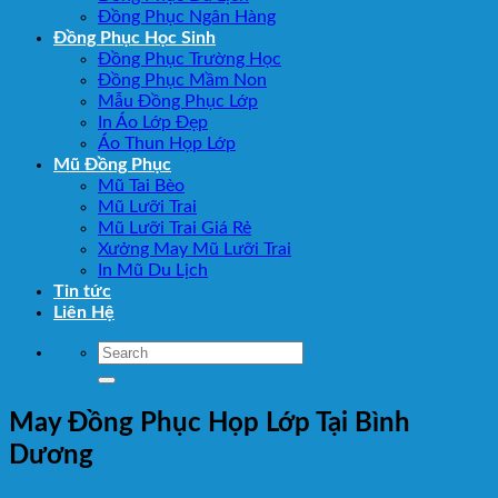
Đồng Phục Ngân Hàng
Đồng Phục Học Sinh
Đồng Phục Trường Học
Đồng Phục Mầm Non
Mẫu Đồng Phục Lớp
In Áo Lớp Đẹp
Áo Thun Họp Lớp
Mũ Đồng Phục
Mũ Tai Bèo
Mũ Lưỡi Trai
Mũ Lưỡi Trai Giá Rẻ
Xưởng May Mũ Lưỡi Trai
In Mũ Du Lịch
Tin tức
Liên Hệ
May Đồng Phục Họp Lớp Tại Bình
Dương