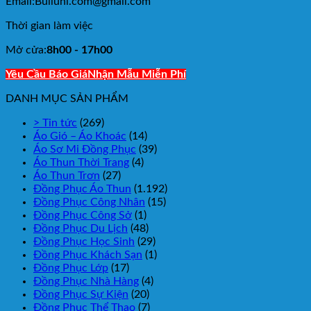
Email:Bulluni.com@gmail.com
Thời gian làm việc
Mở cửa:
8h00 - 17h00
Yêu Cầu Báo Giá
Nhận Mẫu Miễn Phí
DANH MỤC SẢN PHẨM
> Tin tức
(269)
Áo Gió – Áo Khoác
(14)
Áo Sơ Mi Đồng Phục
(39)
Áo Thun Thời Trang
(4)
Áo Thun Trơn
(27)
Đồng Phục Áo Thun
(1.192)
Đồng Phục Công Nhân
(15)
Đồng Phục Công Sở
(1)
Đồng Phục Du Lịch
(48)
Đồng Phục Học Sinh
(29)
Đồng Phục Khách Sạn
(1)
Đồng Phục Lớp
(17)
Đồng Phục Nhà Hàng
(4)
Đồng Phục Sự Kiện
(20)
Đồng Phục Thể Thao
(7)