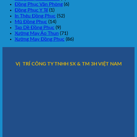
Đồng Phục Văn Phòng
(6)
Đồng Phục Y Tế
(1)
In Thêu Đồng Phục
(52)
Mũ Đồng Phục
(14)
Tạp Dề Đồng Phục
(9)
Xưởng May Áo Thun
(71)
Xưởng May Đồng Phục
(86)
Vị TRÍ CÔNG TY TNHH SX & TM 3H VIỆT NAM