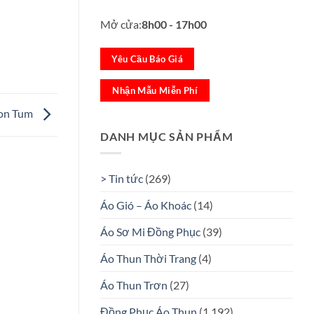
Mở cửa:
8h00 - 17h00
Yêu Cầu Báo Giá
Nhận Mẫu Miễn Phí
Kon Tum
DANH MỤC SẢN PHẨM
> Tin tức
(269)
Áo Gió – Áo Khoác
(14)
Áo Sơ Mi Đồng Phục
(39)
Áo Thun Thời Trang
(4)
Áo Thun Trơn
(27)
Đồng Phục Áo Thun
(1.192)