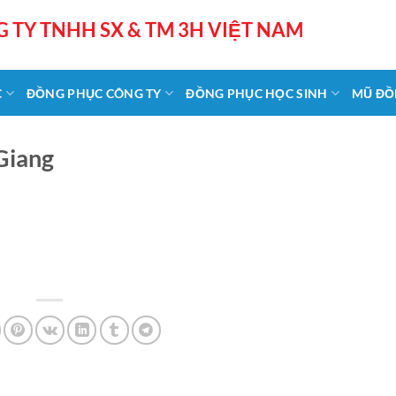
 TY TNHH SX & TM 3H VIỆT NAM
C
ĐỒNG PHỤC CÔNG TY
ĐỒNG PHỤC HỌC SINH
MŨ ĐỒ
Giang