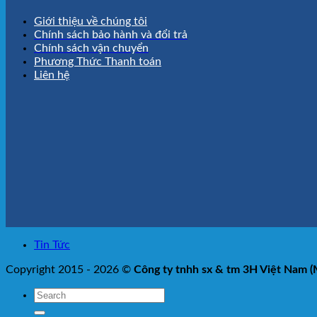
Giới thiệu về chúng tôi
Chính sách bảo hành và đổi trả
Chính sách vận chuyển
Phương Thức Thanh toán
Liên hệ
Tin Tức
Copyright 2015 - 2026 ©
Công ty tnhh sx & tm 3H Việt Nam 