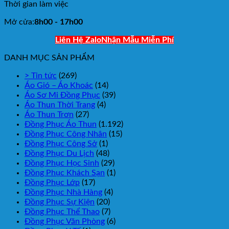
Thời gian làm việc
Mở cửa:
8h00 - 17h00
Liên Hệ Zalo
Nhận Mẫu Miễn Phí
DANH MỤC SẢN PHẨM
> Tin tức
(269)
Áo Gió – Áo Khoác
(14)
Áo Sơ Mi Đồng Phục
(39)
Áo Thun Thời Trang
(4)
Áo Thun Trơn
(27)
Đồng Phục Áo Thun
(1.192)
Đồng Phục Công Nhân
(15)
Đồng Phục Công Sở
(1)
Đồng Phục Du Lịch
(48)
Đồng Phục Học Sinh
(29)
Đồng Phục Khách Sạn
(1)
Đồng Phục Lớp
(17)
Đồng Phục Nhà Hàng
(4)
Đồng Phục Sự Kiện
(20)
Đồng Phục Thể Thao
(7)
Đồng Phục Văn Phòng
(6)