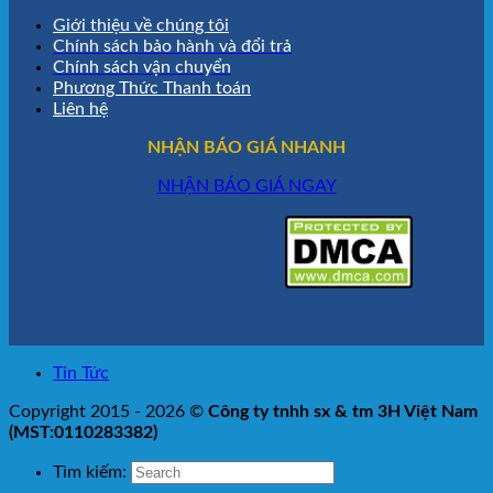
Giới thiệu về chúng tôi
Chính sách bảo hành và đổi trả
Chính sách vận chuyển
Phương Thức Thanh toán
Liên hệ
NHẬN BÁO GIÁ NHANH
NHẬN BÁO GIÁ NGAY
Tin Tức
Copyright 2015 - 2026 ©
Công ty tnhh sx & tm 3H Việt Nam
(MST:0110283382)
Tìm kiếm: