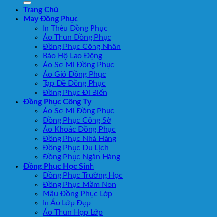
Trang Chủ
May Đồng Phục
In Thêu Đồng Phục
Áo Thun Đồng Phục
Đồng Phục Công Nhân
Bảo Hộ Lao Động
Áo Sơ Mi Đồng Phục
Áo Gió Đồng Phục
Tạp Dề Đồng Phục
Đồng Phục Đi Biển
Đồng Phục Công Ty
Áo Sơ Mi Đồng Phục
Đồng Phục Công Sở
Áo Khoác Đồng Phục
Đồng Phục Nhà Hàng
Đồng Phục Du Lịch
Đồng Phục Ngân Hàng
Đồng Phục Học Sinh
Đồng Phục Trường Học
Đồng Phục Mầm Non
Mẫu Đồng Phục Lớp
In Áo Lớp Đẹp
Áo Thun Họp Lớp