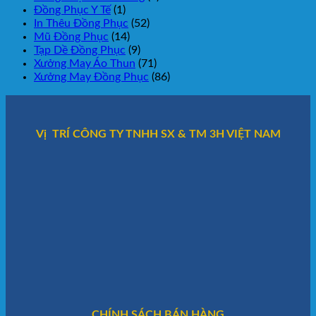
Đồng Phục Y Tế
(1)
In Thêu Đồng Phục
(52)
Mũ Đồng Phục
(14)
Tạp Dề Đồng Phục
(9)
Xưởng May Áo Thun
(71)
Xưởng May Đồng Phục
(86)
Vị TRÍ CÔNG TY TNHH SX & TM 3H VIỆT NAM
CHÍNH SÁCH BÁN HÀNG