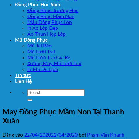
Đồng Phục Học Sinh
Đồng Phục Trường Học
Đồng Phục Mầm Non
Mẫu Đồng Phục Lớp
In Áo Lớp Đẹp
Áo Thun Họp Lớp
Mũ Đồng Phục
Mũ Tai Bèo
Mũ Lưỡi Trai
Mũ Lưỡi Trai Giá Rẻ
Xưởng May Mũ Lưỡi Trai
In Mũ Du Lịch
Tin tức
Liên Hệ
Tìm
kiếm:
May Đồng Phục Mầm Non Tại Thanh
Xuân
Đăng vào
22/04/2020
22/04/2020
bởi
Phạm Văn Khanh