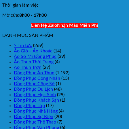
Thời gian làm việc
Mở cửa:
8h00 - 17h00
Liên Hệ Zalo
Nhận Mẫu Miễn Phí
DANH MỤC SẢN PHẨM
> Tin tức
(269)
Áo Gió – Áo Khoác
(14)
Áo Sơ Mi Đồng Phục
(39)
Áo Thun Thời Trang
(4)
Áo Thun Trơn
(27)
Đồng Phục Áo Thun
(1.192)
Đồng Phục Công Nhân
(15)
Đồng Phục Công Sở
(1)
Đồng Phục Du Lịch
(48)
Đồng Phục Học Sinh
(29)
Đồng Phục Khách Sạn
(1)
Đồng Phục Lớp
(17)
Đồng Phục Nhà Hàng
(4)
Đồng Phục Sự Kiện
(20)
Đồng Phục Thể Thao
(7)
Đồng Phục Văn Phòng
(6)