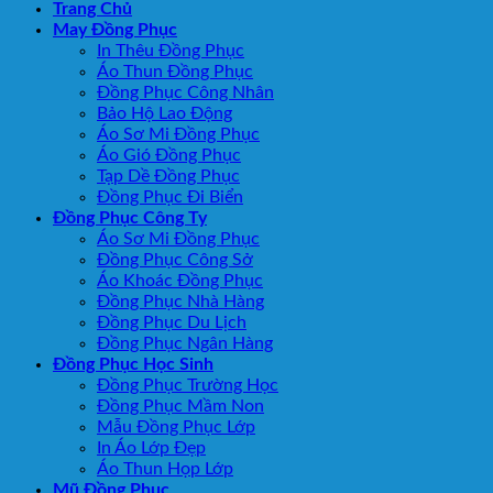
Trang Chủ
May Đồng Phục
In Thêu Đồng Phục
Áo Thun Đồng Phục
Đồng Phục Công Nhân
Bảo Hộ Lao Động
Áo Sơ Mi Đồng Phục
Áo Gió Đồng Phục
Tạp Dề Đồng Phục
Đồng Phục Đi Biển
Đồng Phục Công Ty
Áo Sơ Mi Đồng Phục
Đồng Phục Công Sở
Áo Khoác Đồng Phục
Đồng Phục Nhà Hàng
Đồng Phục Du Lịch
Đồng Phục Ngân Hàng
Đồng Phục Học Sinh
Đồng Phục Trường Học
Đồng Phục Mầm Non
Mẫu Đồng Phục Lớp
In Áo Lớp Đẹp
Áo Thun Họp Lớp
Mũ Đồng Phục