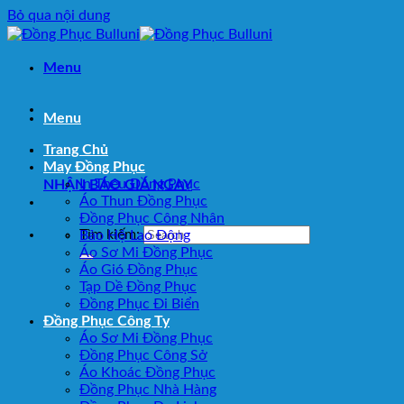
Bỏ qua nội dung
Menu
Menu
Trang Chủ
May Đồng Phục
In Thêu Đồng Phục
NHẬN BÁO GIÁ NGAY
Áo Thun Đồng Phục
Đồng Phục Công Nhân
Tìm kiếm:
Bảo Hộ Lao Động
Áo Sơ Mi Đồng Phục
Áo Gió Đồng Phục
Tạp Dề Đồng Phục
Đồng Phục Đi Biển
Đồng Phục Công Ty
Áo Sơ Mi Đồng Phục
Đồng Phục Công Sở
Áo Khoác Đồng Phục
Đồng Phục Nhà Hàng