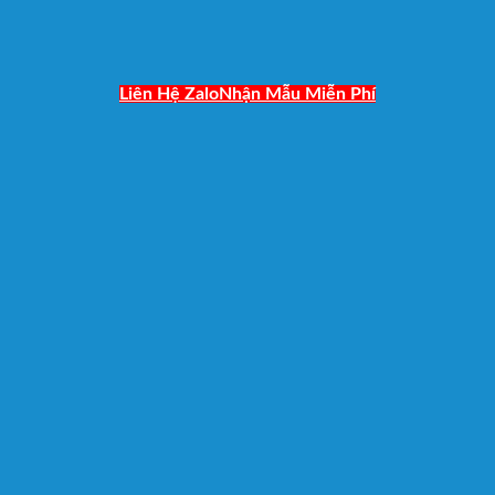
Liên Hệ Zalo
Nhận Mẫu Miễn Phí