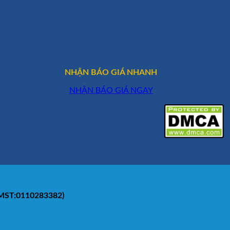
NHẬN BÁO GIÁ NHANH
NHẬN BÁO GIÁ NGAY
(MST:0110283382)