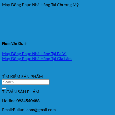
May Đồng Phục Nhà Hàng Tại Chương Mỹ
Phạm Văn Khanh
May Đồng Phục Nhà Hàng Tại Ba Vì
May Đồng Phục Nhà Hàng Tại Gia Lâm
TÌM KIẾM SẢN PHẨM
TƯ VẤN SẢN PHẨM
Hotline:
0934540488
Email:Bulluni.com@gmail.com