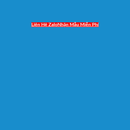
Liên Hệ Zalo
Nhận Mẫu Miễn Phí