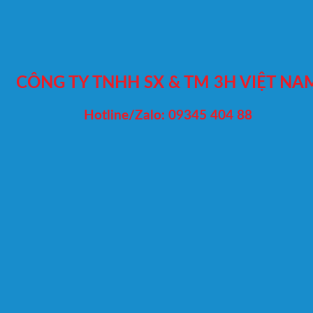
CÔNG TY TNHH SX & TM 3H VIỆT NA
Hotline/Zalo: 09345 404 88