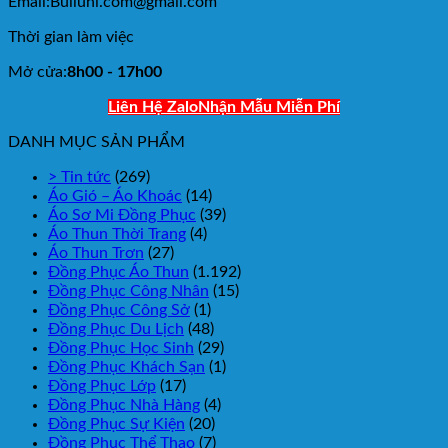
Email:Bulluni.com@gmail.com
Thời gian làm việc
Mở cửa:
8h00 - 17h00
Liên Hệ Zalo
Nhận Mẫu Miễn Phí
DANH MỤC SẢN PHẨM
> Tin tức
(269)
Áo Gió – Áo Khoác
(14)
Áo Sơ Mi Đồng Phục
(39)
Áo Thun Thời Trang
(4)
Áo Thun Trơn
(27)
Đồng Phục Áo Thun
(1.192)
Đồng Phục Công Nhân
(15)
Đồng Phục Công Sở
(1)
Đồng Phục Du Lịch
(48)
Đồng Phục Học Sinh
(29)
Đồng Phục Khách Sạn
(1)
Đồng Phục Lớp
(17)
Đồng Phục Nhà Hàng
(4)
Đồng Phục Sự Kiện
(20)
Đồng Phục Thể Thao
(7)