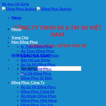
Bỏ qua nội dung
Menu
CÔNG TY TNHH SX & TM 3H VIỆT
Menu
NAM
Trang Chủ
May Đồng Phục
Hotline/Zalo: 09345 404 88
In Thêu Đồng Phục
Áo Thun Đồng Phục
NHẬN BÁO GIÁ NGAY
Đồng Phục Công Nhân
Bảo Hộ Lao Động
Áo Sơ Mi Đồng Phục
Tìm kiếm:
Áo Gió Đồng Phục
Tạp Dề Đồng Phục
Đồng Phục Đi Biển
Đồng Phục Công Ty
Áo Sơ Mi Đồng Phục
Đồng Phục Công Sở
Áo Khoác Đồng Phục
Đồng Phục Nhà Hàng
Đồng Phục Du Lịch