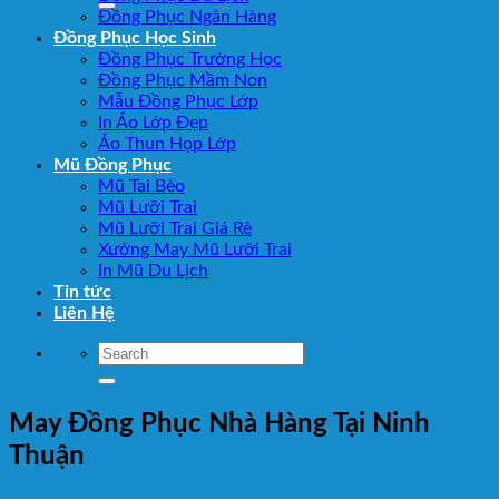
Đồng Phục Ngân Hàng
Đồng Phục Học Sinh
Đồng Phục Trường Học
Đồng Phục Mầm Non
Mẫu Đồng Phục Lớp
In Áo Lớp Đẹp
Áo Thun Họp Lớp
Mũ Đồng Phục
Mũ Tai Bèo
Mũ Lưỡi Trai
Mũ Lưỡi Trai Giá Rẻ
Xưởng May Mũ Lưỡi Trai
In Mũ Du Lịch
Tin tức
Liên Hệ
May Đồng Phục Nhà Hàng Tại Ninh
Thuận