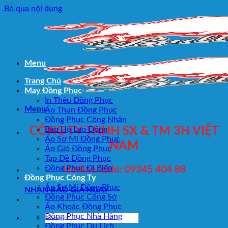
Bỏ qua nội dung
Menu
Trang Chủ
May Đồng Phục
In Thêu Đồng Phục
Menu
Áo Thun Đồng Phục
Đồng Phục Công Nhân
CÔNG TY TNHH SX & TM 3H VIỆT
Bảo Hộ Lao Động
Áo Sơ Mi Đồng Phục
NAM
Áo Gió Đồng Phục
Tạp Dề Đồng Phục
Đồng Phục Đi Biển
Hotline/Zalo: 09345 404 88
Đồng Phục Công Ty
Áo Sơ Mi Đồng Phục
NHẬN BÁO GIÁ NGAY
Đồng Phục Công Sở
Áo Khoác Đồng Phục
Đồng Phục Nhà Hàng
Đồng Phục Du Lịch