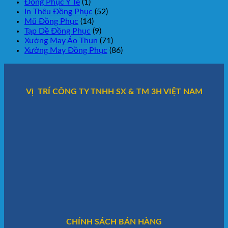
Đồng Phục Y Tế
(1)
In Thêu Đồng Phục
(52)
Mũ Đồng Phục
(14)
Tạp Dề Đồng Phục
(9)
Xưởng May Áo Thun
(71)
Xưởng May Đồng Phục
(86)
Vị TRÍ CÔNG TY TNHH SX & TM 3H VIỆT NAM
CHÍNH SÁCH BÁN HÀNG