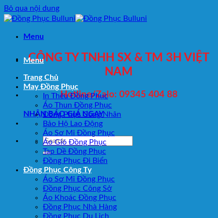
Bỏ qua nội dung
Menu
CÔNG TY TNHH SX & TM 3H VIỆT
Menu
NAM
Trang Chủ
May Đồng Phục
Hotline/Zalo: 09345 404 88
In Thêu Đồng Phục
Áo Thun Đồng Phục
NHẬN BÁO GIÁ NGAY
Đồng Phục Công Nhân
Bảo Hộ Lao Động
Áo Sơ Mi Đồng Phục
Áo Gió Đồng Phục
Tạp Dề Đồng Phục
Đồng Phục Đi Biển
Đồng Phục Công Ty
Áo Sơ Mi Đồng Phục
Đồng Phục Công Sở
Áo Khoác Đồng Phục
Đồng Phục Nhà Hàng
Đồng Phục Du Lịch