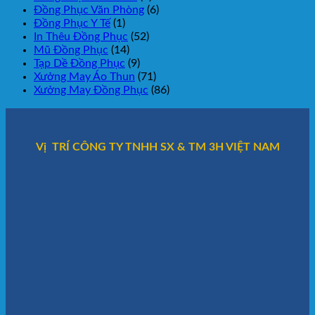
Đồng Phục Văn Phòng
(6)
Đồng Phục Y Tế
(1)
In Thêu Đồng Phục
(52)
Mũ Đồng Phục
(14)
Tạp Dề Đồng Phục
(9)
Xưởng May Áo Thun
(71)
Xưởng May Đồng Phục
(86)
Vị TRÍ CÔNG TY TNHH SX & TM 3H VIỆT NAM