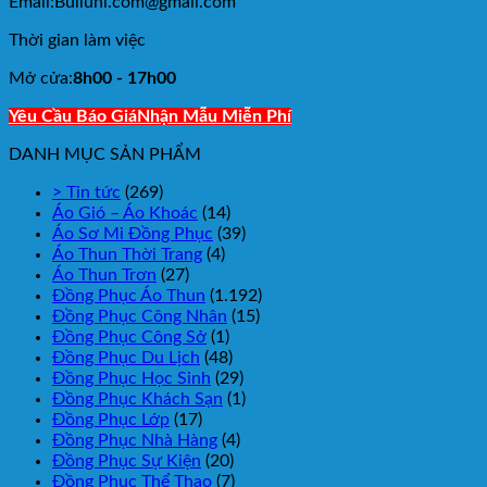
Email:Bulluni.com@gmail.com
Thời gian làm việc
Mở cửa:
8h00 - 17h00
Yêu Cầu Báo Giá
Nhận Mẫu Miễn Phí
DANH MỤC SẢN PHẨM
> Tin tức
(269)
Áo Gió – Áo Khoác
(14)
Áo Sơ Mi Đồng Phục
(39)
Áo Thun Thời Trang
(4)
Áo Thun Trơn
(27)
Đồng Phục Áo Thun
(1.192)
Đồng Phục Công Nhân
(15)
Đồng Phục Công Sở
(1)
Đồng Phục Du Lịch
(48)
Đồng Phục Học Sinh
(29)
Đồng Phục Khách Sạn
(1)
Đồng Phục Lớp
(17)
Đồng Phục Nhà Hàng
(4)
Đồng Phục Sự Kiện
(20)
Đồng Phục Thể Thao
(7)