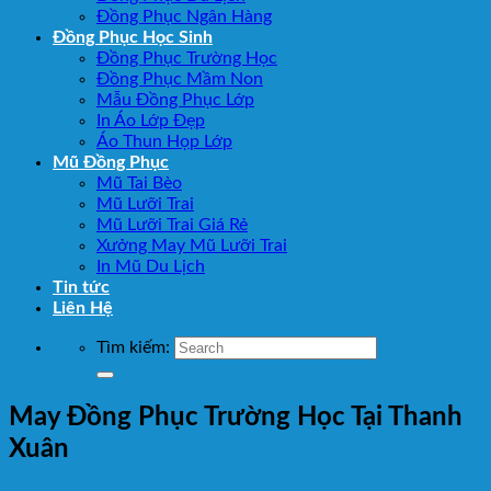
Đồng Phục Ngân Hàng
Đồng Phục Học Sinh
Đồng Phục Trường Học
Đồng Phục Mầm Non
Mẫu Đồng Phục Lớp
In Áo Lớp Đẹp
Áo Thun Họp Lớp
Mũ Đồng Phục
Mũ Tai Bèo
Mũ Lưỡi Trai
Mũ Lưỡi Trai Giá Rẻ
Xưởng May Mũ Lưỡi Trai
In Mũ Du Lịch
Tin tức
Liên Hệ
Tìm kiếm:
May Đồng Phục Trường Học Tại Thanh
Xuân