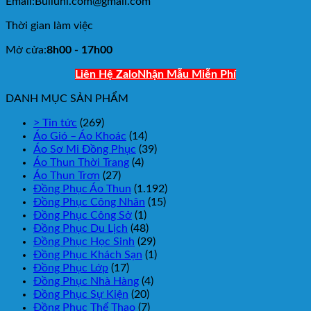
Email:Bulluni.com@gmail.com
Thời gian làm việc
Mở cửa:
8h00 - 17h00
Liên Hệ Zalo
Nhận Mẫu Miễn Phí
DANH MỤC SẢN PHẨM
> Tin tức
(269)
Áo Gió – Áo Khoác
(14)
Áo Sơ Mi Đồng Phục
(39)
Áo Thun Thời Trang
(4)
Áo Thun Trơn
(27)
Đồng Phục Áo Thun
(1.192)
Đồng Phục Công Nhân
(15)
Đồng Phục Công Sở
(1)
Đồng Phục Du Lịch
(48)
Đồng Phục Học Sinh
(29)
Đồng Phục Khách Sạn
(1)
Đồng Phục Lớp
(17)
Đồng Phục Nhà Hàng
(4)
Đồng Phục Sự Kiện
(20)
Đồng Phục Thể Thao
(7)