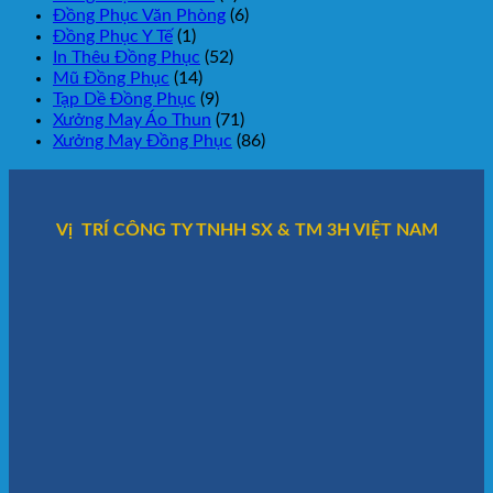
Đồng Phục Văn Phòng
(6)
Đồng Phục Y Tế
(1)
In Thêu Đồng Phục
(52)
Mũ Đồng Phục
(14)
Tạp Dề Đồng Phục
(9)
Xưởng May Áo Thun
(71)
Xưởng May Đồng Phục
(86)
Vị TRÍ CÔNG TY TNHH SX & TM 3H VIỆT NAM