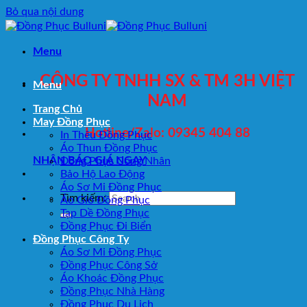
Bỏ qua nội dung
Menu
CÔNG TY TNHH SX & TM 3H VIỆT
Menu
NAM
Trang Chủ
May Đồng Phục
Hotline/Zalo: 09345 404 88
In Thêu Đồng Phục
Áo Thun Đồng Phục
NHẬN BÁO GIÁ NGAY
Đồng Phục Công Nhân
Bảo Hộ Lao Động
Áo Sơ Mi Đồng Phục
Tìm kiếm:
Áo Gió Đồng Phục
Tạp Dề Đồng Phục
Đồng Phục Đi Biển
Đồng Phục Công Ty
Áo Sơ Mi Đồng Phục
Đồng Phục Công Sở
Áo Khoác Đồng Phục
Đồng Phục Nhà Hàng
Đồng Phục Du Lịch