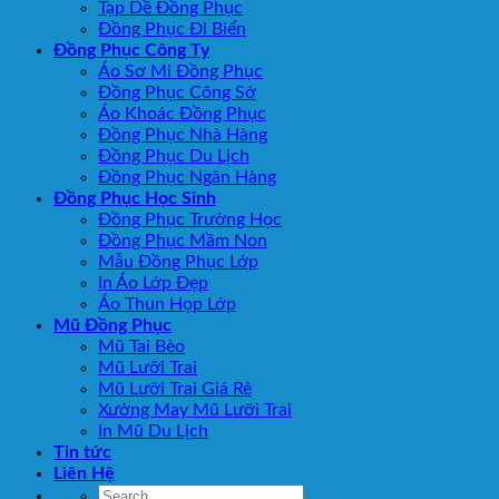
Tạp Dề Đồng Phục
Đồng Phục Đi Biển
Đồng Phục Công Ty
Áo Sơ Mi Đồng Phục
Đồng Phục Công Sở
Áo Khoác Đồng Phục
Đồng Phục Nhà Hàng
Đồng Phục Du Lịch
Đồng Phục Ngân Hàng
Đồng Phục Học Sinh
Đồng Phục Trường Học
Đồng Phục Mầm Non
Mẫu Đồng Phục Lớp
In Áo Lớp Đẹp
Áo Thun Họp Lớp
Mũ Đồng Phục
Mũ Tai Bèo
Mũ Lưỡi Trai
Mũ Lưỡi Trai Giá Rẻ
Xưởng May Mũ Lưỡi Trai
In Mũ Du Lịch
Tin tức
Liên Hệ