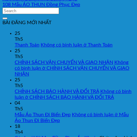
108 Mẫu ÁO THUN Đồng Phục Đẹp
BÀI ĐĂNG MỚI NHẤT
25
Th5
Thanh Toán
Không có bình luận
ở Thanh Toán
25
Th5
CHÍNH SÁCH VẬN CHUYỂN VÀ GIAO NHẬN
Không
có bình luận
ở CHÍNH SÁCH VẬN CHUYỂN VÀ GIAO
NHẬN
25
Th5
CHÍNH SÁCH BẢO HÀNH VÀ ĐỔI TRẢ
Không có bình
luận
ở CHÍNH SÁCH BẢO HÀNH VÀ ĐỔI TRẢ
04
Th5
Mẫu Áo Thun Đi Biển Đẹp
Không có bình luận
ở Mẫu
Áo Thun Đi Biển Đẹp
18
Th4