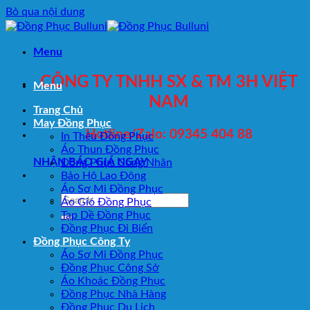
Bỏ qua nội dung
Menu
CÔNG TY TNHH SX & TM 3H VIỆT
Menu
NAM
Trang Chủ
May Đồng Phục
Hotline/Zalo: 09345 404 88
In Thêu Đồng Phục
Áo Thun Đồng Phục
NHẬN BÁO GIÁ NGAY
Đồng Phục Công Nhân
Bảo Hộ Lao Động
Áo Sơ Mi Đồng Phục
Áo Gió Đồng Phục
Tạp Dề Đồng Phục
Đồng Phục Đi Biển
Đồng Phục Công Ty
Áo Sơ Mi Đồng Phục
Đồng Phục Công Sở
Áo Khoác Đồng Phục
Đồng Phục Nhà Hàng
Đồng Phục Du Lịch