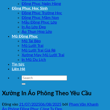
Đồng Phục Ngân Hàng
Đồng Phục Học Sinh
Đồng Phục Trường Học
Đồng Phục Mầm Non
Mẫu Đồng Phục Lớp
In Áo Lớp Đẹp
Áo Thun Họp Lớp
Mũ Đồng Phục
Mũ Tai Bèo
Mũ Lưỡi Trai
Mũ Lưỡi Trai Giá Rẻ
Xưởng May Mũ Lưỡi Trai
In Mũ Du Lịch
Tin tức
Liên Hệ
Xưởng In Áo Phông Theo Yêu Cầu
Đăng vào
21/07/2025
06/08/2025
bởi
Phạm Văn Khanh
Áo Phông Đồng Phục Công Ty Đẹp