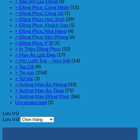
> Bảo Hộ Lao Động
(3)
> Đồng Phục Công Nhân
(15)
> Đồng Phục Công Sở
(1)
> Đồng Phục Học Sinh
(29)
> Đồng Phục Khách Sạn
(1)
> Đồng Phục Nhà Hàng
(4)
> Đồng Phục Văn Phòng
(6)
> Đồng Phục Y Tế
(1)
> In Thêu Đồng Phục
(52)
> May Áo Lớp Đẹp
(17)
> Mũ Lưỡi Trai – Nón Kết
(14)
> Tạp Dề
(9)
> Tin tức
(254)
> Túi Vải
(3)
> Xưởng May Áo Phông
(33)
> Xưởng May Áo Thun
(71)
> Xưởng May Đồng Phục
(86)
Uncategorized
(1)
Lưu trữ
Lưu trữ