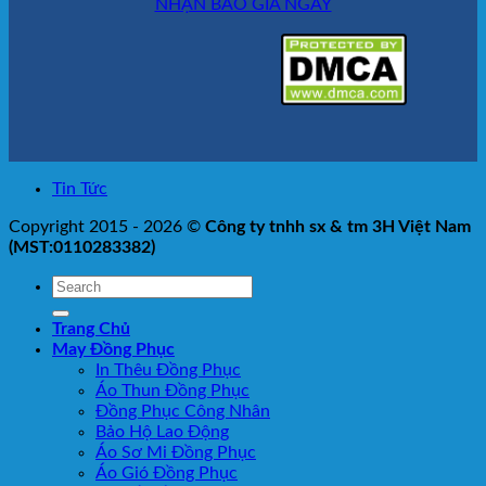
NHẬN BÁO GIÁ NGAY
Tin Tức
Copyright 2015 - 2026 ©
Công ty tnhh sx & tm 3H Việt Nam
(MST:0110283382)
Trang Chủ
May Đồng Phục
In Thêu Đồng Phục
Áo Thun Đồng Phục
Đồng Phục Công Nhân
Bảo Hộ Lao Động
Áo Sơ Mi Đồng Phục
Áo Gió Đồng Phục