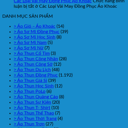
Các Loại Vải May Đồng Phục Áo Khoác
Chức năng bình
luận bị tắt
ở Các Loại Vải May Đồng Phục Áo Khoác
DANH MỤC SẢN PHẨM
> Áo Gió – Áo Khoác
(14)
> Áo Sơ Mi Đồng Phục
(39)
> Áo Sơ Mi Học Sinh
(8)
> Áo Sơ Mi Nam
(5)
> Áo Sơ Mi Nữ
(7)
> Áo Thun Cổ Tim
(3)
> Áo Thun Công Nhân
(28)
> Áo Thun Công Sở
(12)
> Áo Thun Du Lịch
(48)
> Áo Thun Đồng Phục
(1.192)
> Áo Thun Giá Sỉ
(39)
> Áo Thun Học Sinh
(12)
> Áo Thun PoLo
(6)
> Áo Thun Quảng Cáo
(8)
> Áo Thun Sự Kiện
(20)
> Áo Thun T- Shirt
(10)
> Áo Thun Thể Thao
(7)
> Áo Thun Thời Trang
(4)
> Áo Thun Trơn
(27)