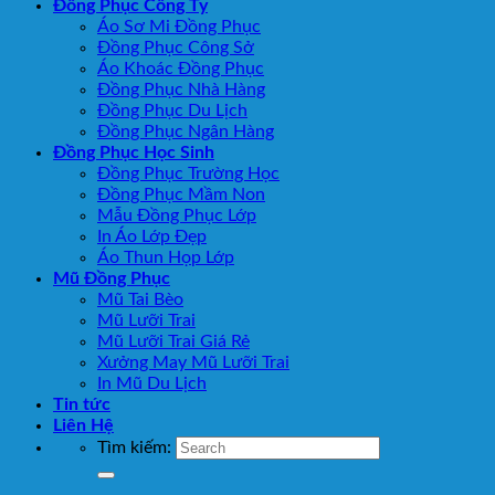
Đồng Phục Công Ty
Áo Sơ Mi Đồng Phục
Đồng Phục Công Sở
Áo Khoác Đồng Phục
Đồng Phục Nhà Hàng
Đồng Phục Du Lịch
Đồng Phục Ngân Hàng
Đồng Phục Học Sinh
Đồng Phục Trường Học
Đồng Phục Mầm Non
Mẫu Đồng Phục Lớp
In Áo Lớp Đẹp
Áo Thun Họp Lớp
Mũ Đồng Phục
Mũ Tai Bèo
Mũ Lưỡi Trai
Mũ Lưỡi Trai Giá Rẻ
Xưởng May Mũ Lưỡi Trai
In Mũ Du Lịch
Tin tức
Liên Hệ
Tìm kiếm: