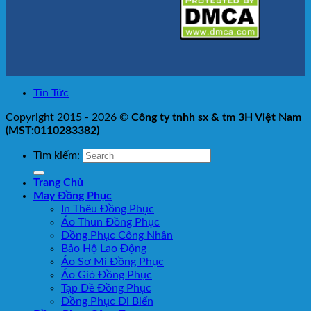
Tin Tức
Copyright 2015 - 2026 ©
Công ty tnhh sx & tm 3H Việt Nam
(MST:0110283382)
Tìm kiếm:
Trang Chủ
May Đồng Phục
In Thêu Đồng Phục
Áo Thun Đồng Phục
Đồng Phục Công Nhân
Bảo Hộ Lao Động
Áo Sơ Mi Đồng Phục
Áo Gió Đồng Phục
Tạp Dề Đồng Phục
Đồng Phục Đi Biển