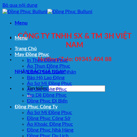
Bỏ qua nội dung
Menu
CÔNG TY TNHH SX & TM 3H VIỆT
Menu
NAM
Trang Chủ
May Đồng Phục
Hotline/Zalo: 09345 404 88
In Thêu Đồng Phục
Áo Thun Đồng Phục
NHẬN BÁO GIÁ NGAY
Đồng Phục Công Nhân
Bảo Hộ Lao Động
Áo Sơ Mi Đồng Phục
Tìm kiếm:
Áo Gió Đồng Phục
Tạp Dề Đồng Phục
Đồng Phục Đi Biển
Đồng Phục Công Ty
Áo Sơ Mi Đồng Phục
Đồng Phục Công Sở
Áo Khoác Đồng Phục
Đồng Phục Nhà Hàng
Đồng Phục Du Lịch