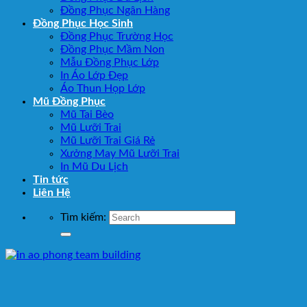
Đồng Phục Ngân Hàng
Đồng Phục Học Sinh
Đồng Phục Trường Học
Đồng Phục Mầm Non
Mẫu Đồng Phục Lớp
In Áo Lớp Đẹp
Áo Thun Họp Lớp
Mũ Đồng Phục
Mũ Tai Bèo
Mũ Lưỡi Trai
Mũ Lưỡi Trai Giá Rẻ
Xưởng May Mũ Lưỡi Trai
In Mũ Du Lịch
Tin tức
Liên Hệ
Tìm kiếm: