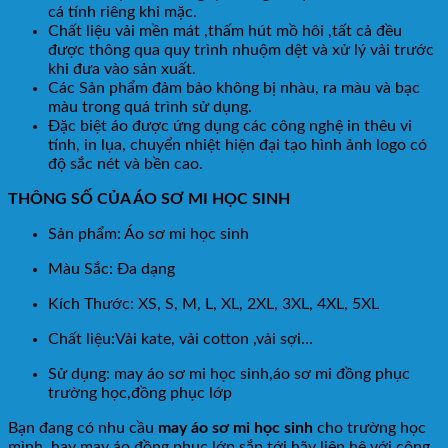
cá tính riêng khi mặc.
Chất liệu vải mền mát ,thấm hút mồ hôi ,tất cả đều
được thông qua quy trình nhuộm dệt và xử lý vải trước
khi đưa vào sản xuất.
Các Sản phẩm đảm bảo không bị nhàu, ra màu và bạc
màu trong quá trình sử dụng.
Đặc biệt áo được ứng dụng các công nghệ in thêu vi
tính, in lụa, chuyển nhiệt hiện đại tạo hình ảnh logo có
độ sắc nét và bền cao.
THÔNG SỐ CỦA ÁO SƠ MI HỌC SINH
Sản phẩm: Áo sơ mi học sinh
Màu Sắc: Đa dạng
Kích Thước: XS, S, M, L, XL, 2XL, 3XL, 4XL, 5XL
Chất liệu:Vải kate, vải cotton ,vải sợi…
Sử dụng: may áo sơ mi học sinh,áo sơ mi đồng phục
trường học,đồng phục lớp
Bạn đang có nhu cầu
may áo sơ mi học sinh
cho trường học
mình ,hay may áo đồng phục lớp sắp tới hãy liên hệ với công