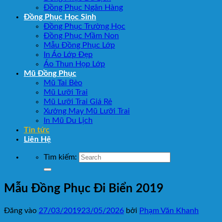
Đồng Phục Ngân Hàng
Đồng Phục Học Sinh
Đồng Phục Trường Học
Đồng Phục Mầm Non
Mẫu Đồng Phục Lớp
In Áo Lớp Đẹp
Áo Thun Họp Lớp
Mũ Đồng Phục
Mũ Tai Bèo
Mũ Lưỡi Trai
Mũ Lưỡi Trai Giá Rẻ
Xưởng May Mũ Lưỡi Trai
In Mũ Du Lịch
Tin tức
Liên Hệ
Tìm kiếm:
Mẫu Đồng Phục Đi Biển 2019
Đăng vào
27/03/2019
23/05/2026
bởi
Phạm Văn Khanh