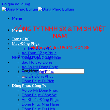
Bỏ qua nội dung
Menu
CÔNG TY TNHH SX & TM 3H VIỆT
Menu
NAM
Trang Chủ
May Đồng Phục
Hotline/Zalo: 09345 404 88
In Thêu Đồng Phục
Áo Thun Đồng Phục
NHẬN BÁO GIÁ NGAY
Đồng Phục Công Nhân
Bảo Hộ Lao Động
Áo Sơ Mi Đồng Phục
Tìm kiếm:
Áo Gió Đồng Phục
Tạp Dề Đồng Phục
Đồng Phục Đi Biển
Đồng Phục Công Ty
Áo Sơ Mi Đồng Phục
Đồng Phục Công Sở
Áo Khoác Đồng Phục
Đồng Phục Nhà Hàng
Đồng Phục Du Lịch