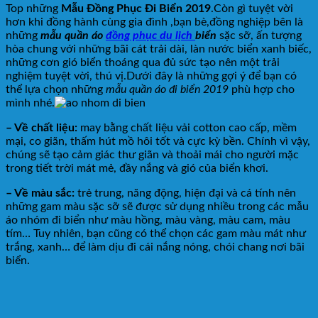
Top những
Mẫu Đồng Phục Đi Biển 2019
.Còn gì tuyệt vời
hơn khi đồng hành cùng gia đình ,bạn bè,đồng nghiệp bên là
những
mẫu quần áo
đồng phục du lịch
biển
sặc sỡ, ấn tượng
hòa chung với những bãi cát trải dài, làn nước biển xanh biếc,
những cơn gió biển thoáng qua đủ sức tạo nên một trải
nghiệm tuyệt vời, thú vị.Dưới đây là những gợi ý để bạn có
thể lựa chọn những
mẫu quần áo đi biển 2019
phù hợp cho
mình nhé.
– Về chất liệu:
may bằng chất liệu vải cotton cao cấp, mềm
mại, co giãn, thấm hút mồ hôi tốt và cực kỳ bền. Chính vì vậy,
chúng sẽ tạo cảm giác thư giãn và thoải mái cho người mặc
trong tiết trời mát mẻ, đầy nắng và gió của biển khơi.
– Về màu sắc:
trẻ trung, năng động, hiện đại và cá tính nên
những gam màu sặc sỡ sẽ được sử dụng nhiều trong các mẫu
áo nhóm đi biển như màu hồng, màu vàng, màu cam, màu
tím… Tuy nhiên, bạn cũng có thể chọn các gam màu mát như
trắng, xanh… để làm dịu đi cái nắng nóng, chói chang nơi bãi
biển.