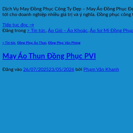
Dịch Vụ May Đồng Phục Công Ty Đẹp – May Áo Đồng Phục Đẹp 
tới cho doanh nghiệp nhiều giá trị và ý nghĩa. Đồng phục công 
Tiếp tục đọc
→
Đăng trong
> Tin tức
,
Áo Gió – Áo Khoác
,
Áo Sơ Mi Đồng Phụ
> Tin tức
,
Đồng Phục Áo Thun
,
Đồng Phục Văn Phòng
May Áo Thun Đồng Phục PVI
Đăng vào
26/07/2025
23/05/2026
bởi
Phạm Văn Khanh