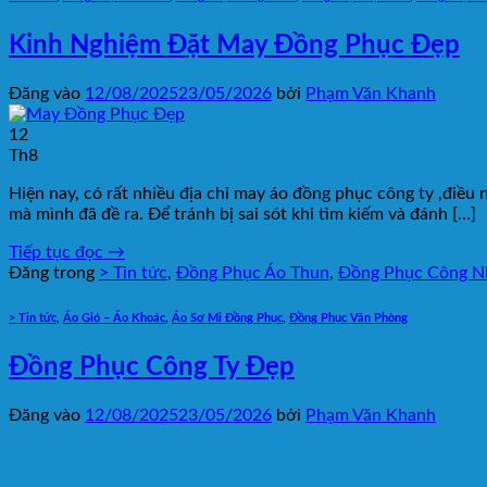
Kinh Nghiệm Đặt May Đồng Phục Đẹp
Đăng vào
12/08/2025
23/05/2026
bởi
Phạm Văn Khanh
12
Th8
Hiện nay, có rất nhiều địa chỉ may áo đồng phục công ty ,điều
mà mình đã đề ra. Để tránh bị sai sót khi tìm kiếm và đánh […]
Tiếp tục đọc
→
Đăng trong
> Tin tức
,
Đồng Phục Áo Thun
,
Đồng Phục Công N
> Tin tức
,
Áo Gió – Áo Khoác
,
Áo Sơ Mi Đồng Phục
,
Đồng Phục Văn Phòng
Đồng Phục Công Ty Đẹp
Đăng vào
12/08/2025
23/05/2026
bởi
Phạm Văn Khanh