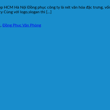
HCM Hà Nội Đồng phục công ty là nét văn hóa đặc trưng, vốn 
ty Cùng với logo,slogan thì […]
c
,
Đồng Phục Văn Phòng