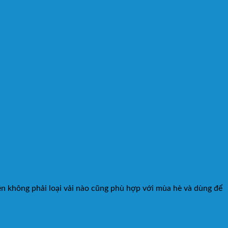
ên không phải loại vải nào cũng phù hợp với mùa hè và dùng để