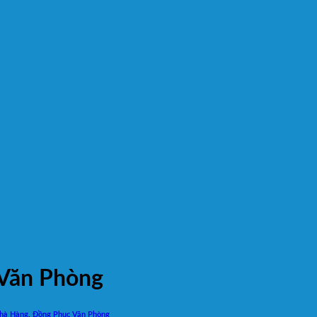
Văn Phòng
hà Hàng
,
Đồng Phục Văn Phòng