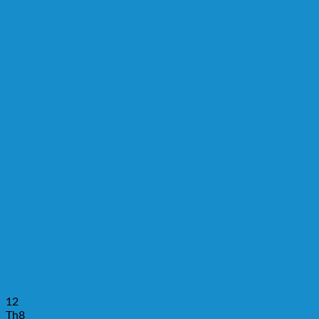
12
Th8