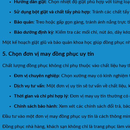
Hướng dẫn giặt
: Chọn nhiệt độ giặt phù hợp với từng loại
Sử dụng bột giặt và chất tẩy phù hợp
: Tránh các chất tẩ
Bảo quản
: Treo hoặc gấp gọn gàng, tránh ánh nắng trực t
Bảo dưỡng định kỳ
: Kiểm tra các mối chỉ, nút áo, dây ké
Một kế hoạch giặt giũ và bảo quản khoa học giúp đồng phục nh
5. Chọn đơn vị may đồng phục uy tín
Chất lượng đồng phục không chỉ phụ thuộc vào chất liệu hay th
Đơn vị chuyên nghiệp
: Chọn xưởng may có kinh nghiệm t
Dịch vụ tư vấn
: Một đơn vị uy tín sẽ tư vấn về chất liệu
Thời gian và chi phí hợp lý
: Đơn vị may uy tín thường có 
Chính sách bảo hành
: Xem xét các chính sách đổi trả, b
Đầu tư vào một đơn vị may đồng phục uy tín là cách thông minh
Đồng phục nhà hàng, khách sạn không chỉ là trang phục làm v