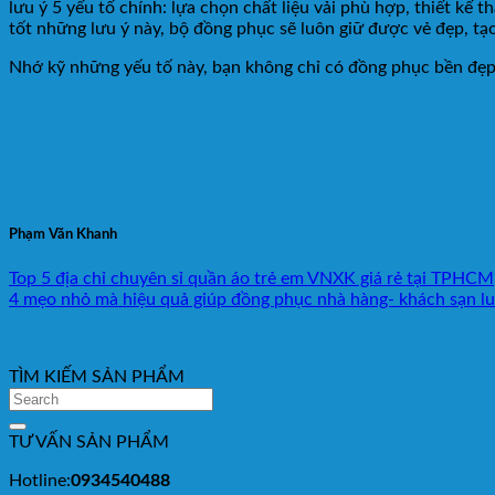
lưu ý 5 yếu tố chính: lựa chọn chất liệu vải phù hợp, thiết kế
tốt những lưu ý này, bộ đồng phục sẽ luôn giữ được vẻ đẹp, tạ
Nhớ kỹ những yếu tố này, bạn không chỉ có đồng phục bền đẹp
Phạm Văn Khanh
Top 5 địa chỉ chuyên sỉ quần áo trẻ em VNXK giá rẻ tại TPHCM
4 mẹo nhỏ mà hiệu quả giúp đồng phục nhà hàng- khách sạn l
TÌM KIẾM SẢN PHẨM
TƯ VẤN SẢN PHẨM
Hotline:
0934540488