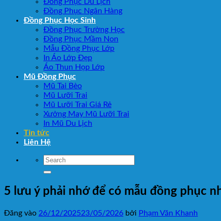
Đồng Phục Du Lịch
Đồng Phục Ngân Hàng
Đồng Phục Học Sinh
Đồng Phục Trường Học
Đồng Phục Mầm Non
Mẫu Đồng Phục Lớp
In Áo Lớp Đẹp
Áo Thun Họp Lớp
Mũ Đồng Phục
Mũ Tai Bèo
Mũ Lưỡi Trai
Mũ Lưỡi Trai Giá Rẻ
Xưởng May Mũ Lưỡi Trai
In Mũ Du Lịch
Tin tức
Liên Hệ
5 lưu ý phải nhớ để có mẫu đồng phục n
Đăng vào
26/12/2025
23/05/2026
bởi
Phạm Văn Khanh