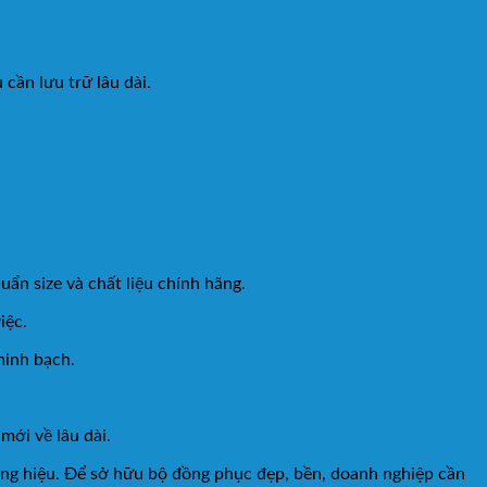
cần lưu trữ lâu dài.
n size và chất liệu chính hãng.
iệc.
minh bạch.
mới về lâu dài.
ơng hiệu. Để sở hữu bộ đồng phục đẹp, bền, doanh nghiệp cần