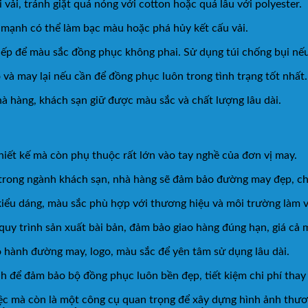
 vải, tránh giặt quá nóng với cotton hoặc quá lâu với polyester.
y mạnh có thể làm bạc màu hoặc phá hủy kết cấu vải.
iếp để màu sắc đồng phục không phai. Sử dụng túi chống bụi nếu 
o và may lại nếu cần để đồng phục luôn trong tình trạng tốt nhất.
à hàng, khách sạn giữ được màu sắc và chất lượng lâu dài.
iết kế mà còn phụ thuộc rất lớn vào tay nghề của đơn vị may.
rong ngành khách sạn, nhà hàng sẽ đảm bảo đường may đẹp, chuẩ
, kiểu dáng, màu sắc phù hợp với thương hiệu và môi trường làm v
quy trình sản xuất bài bản, đảm bảo giao hàng đúng hạn, giá cả 
ảo hành đường may, logo, màu sắc để yên tâm sử dụng lâu dài.
 để đảm bảo bộ đồng phục luôn bền đẹp, tiết kiệm chi phí thay 
iệc mà còn là một công cụ quan trọng để xây dựng hình ảnh thư