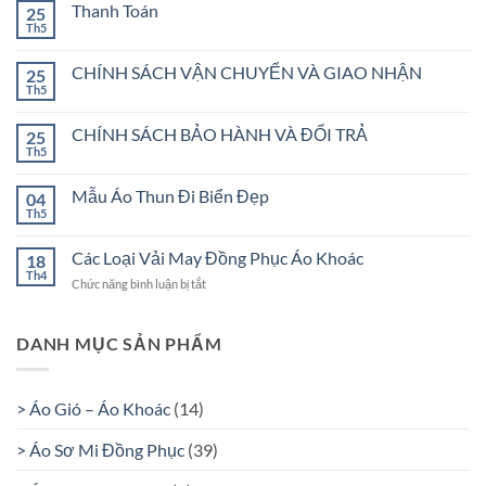
Thanh Toán
25
Th5
Không
có
bình
CHÍNH SÁCH VẬN CHUYỂN VÀ GIAO NHẬN
25
luận
Th5
ở
Không
Thanh
có
Toán
bình
CHÍNH SÁCH BẢO HÀNH VÀ ĐỔI TRẢ
25
luận
Th5
ở
Không
CHÍNH
có
SÁCH
bình
Mẫu Áo Thun Đi Biển Đẹp
VẬN
04
luận
CHUYỂN
Th5
ở
Không
VÀ
CHÍNH
có
GIAO
SÁCH
bình
NHẬN
Các Loại Vải May Đồng Phục Áo Khoác
BẢO
18
luận
HÀNH
Th4
ở
Chức năng bình luận bị tắt
ở
VÀ
Mẫu
ĐỔI
Các
Áo
TRẢ
Thun
Loại
Đi
Vải
DANH MỤC SẢN PHẨM
Biển
May
Đẹp
Đồng
Phục
> Áo Gió – Áo Khoác
(14)
Áo
Khoác
> Áo Sơ Mi Đồng Phục
(39)