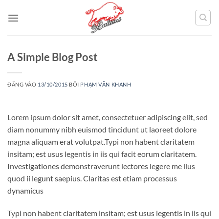
Bỏ
qua
nội
dung
A Simple Blog Post
ĐĂNG VÀO
13/10/2015
BỞI
PHẠM VĂN KHANH
Lorem ipsum dolor sit amet, consectetuer adipiscing elit, sed
diam nonummy nibh euismod tincidunt ut laoreet dolore
magna aliquam erat volutpat.Typi non habent claritatem
insitam; est usus legentis in iis qui facit eorum claritatem.
Investigationes demonstraverunt lectores legere me lius
quod ii legunt saepius. Claritas est etiam processus
dynamicus
Typi non habent claritatem insitam; est usus legentis in iis qui