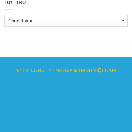
LƯU TRỮ
Lưu
trữ
Vị TRÍ CÔNG TY TNHH SX & TM 3H VIỆT NAM