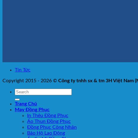
Tin Tức
Copyright 2015 - 2026 ©
Công ty tnhh sx & tm 3H Việt Nam 
Trang Chủ
May Đồng Phục
In Thêu Đồng Phục
Áo Thun Đồng Phục
Đồng Phục Công Nhân
Bảo Hộ Lao Động