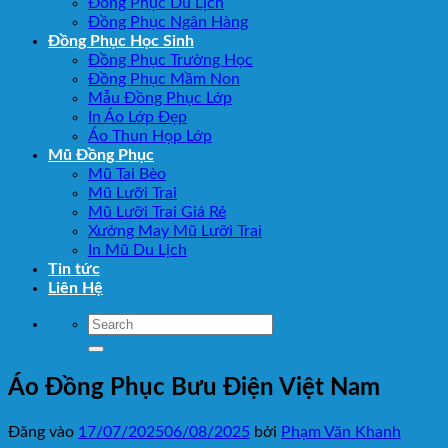
Đồng Phục Du Lịch
Đồng Phục Ngân Hàng
Đồng Phục Học Sinh
Đồng Phục Trường Học
Đồng Phục Mầm Non
Mẫu Đồng Phục Lớp
In Áo Lớp Đẹp
Áo Thun Họp Lớp
Mũ Đồng Phục
Mũ Tai Bèo
Mũ Lưỡi Trai
Mũ Lưỡi Trai Giá Rẻ
Xưởng May Mũ Lưỡi Trai
In Mũ Du Lịch
Tin tức
Liên Hệ
Áo Đồng Phục Bưu Điện Việt Nam
Đăng vào
17/07/2025
06/08/2025
bởi
Phạm Văn Khanh