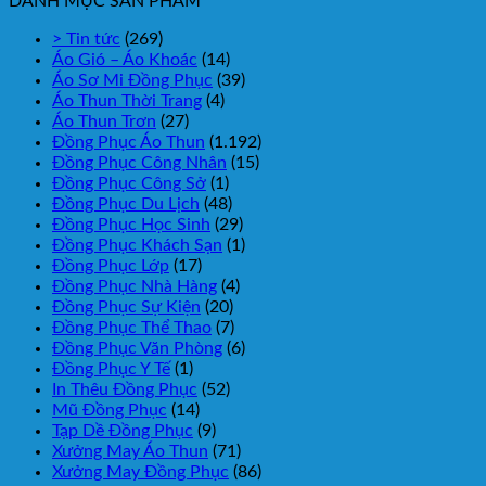
DANH MỤC SẢN PHẨM
> Tin tức
(269)
Áo Gió – Áo Khoác
(14)
Áo Sơ Mi Đồng Phục
(39)
Áo Thun Thời Trang
(4)
Áo Thun Trơn
(27)
Đồng Phục Áo Thun
(1.192)
Đồng Phục Công Nhân
(15)
Đồng Phục Công Sở
(1)
Đồng Phục Du Lịch
(48)
Đồng Phục Học Sinh
(29)
Đồng Phục Khách Sạn
(1)
Đồng Phục Lớp
(17)
Đồng Phục Nhà Hàng
(4)
Đồng Phục Sự Kiện
(20)
Đồng Phục Thể Thao
(7)
Đồng Phục Văn Phòng
(6)
Đồng Phục Y Tế
(1)
In Thêu Đồng Phục
(52)
Mũ Đồng Phục
(14)
Tạp Dề Đồng Phục
(9)
Xưởng May Áo Thun
(71)
Xưởng May Đồng Phục
(86)