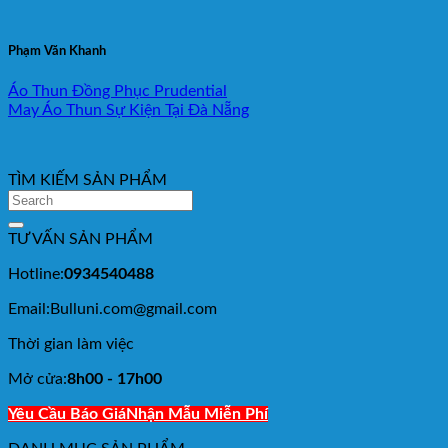
Phạm Văn Khanh
Áo Thun Đồng Phục Prudential
May Áo Thun Sự Kiện Tại Đà Nẵng
TÌM KIẾM SẢN PHẨM
TƯ VẤN SẢN PHẨM
Hotline:
0934540488
Email:Bulluni.com@gmail.com
Thời gian làm việc
Mở cửa:
8h00 - 17h00
Yêu Cầu Báo Giá
Nhận Mẫu Miễn Phí