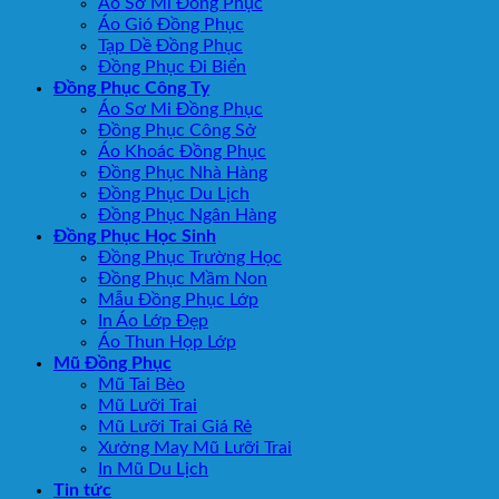
Áo Sơ Mi Đồng Phục
Áo Gió Đồng Phục
Tạp Dề Đồng Phục
Đồng Phục Đi Biển
Đồng Phục Công Ty
Áo Sơ Mi Đồng Phục
Đồng Phục Công Sở
Áo Khoác Đồng Phục
Đồng Phục Nhà Hàng
Đồng Phục Du Lịch
Đồng Phục Ngân Hàng
Đồng Phục Học Sinh
Đồng Phục Trường Học
Đồng Phục Mầm Non
Mẫu Đồng Phục Lớp
In Áo Lớp Đẹp
Áo Thun Họp Lớp
Mũ Đồng Phục
Mũ Tai Bèo
Mũ Lưỡi Trai
Mũ Lưỡi Trai Giá Rẻ
Xưởng May Mũ Lưỡi Trai
In Mũ Du Lịch
Tin tức