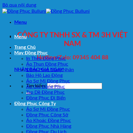
Bỏ qua nội dung
Menu
CÔNG TY TNHH SX & TM 3H VIỆT
Menu
NAM
Trang Chủ
May Đồng Phục
Hotline/Zalo: 09345 404 88
In Thêu Đồng Phục
Áo Thun Đồng Phục
NHẬN BÁO GIÁ NGAY
Đồng Phục Công Nhân
Bảo Hộ Lao Động
Áo Sơ Mi Đồng Phục
Tìm kiếm:
Áo Gió Đồng Phục
Tạp Dề Đồng Phục
Đồng Phục Đi Biển
Đồng Phục Công Ty
Áo Sơ Mi Đồng Phục
Đồng Phục Công Sở
Áo Khoác Đồng Phục
Đồng Phục Nhà Hàng
Đồng Phục Du Lịch