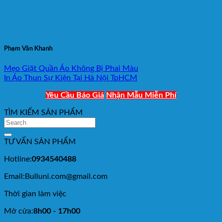
Phạm Văn Khanh
Mẹo Giặt Quần Áo Không Bị Phai Màu
In Áo Thun Sự Kiện Tại Hà Nội TpHCM
Yêu Cầu Báo Giá
Nhận Mẫu Miễn Phí
TÌM KIẾM SẢN PHẨM
TƯ VẤN SẢN PHẨM
Hotline:
0934540488
Email:Bulluni.com@gmail.com
Thời gian làm việc
Mở cửa:
8h00 - 17h00