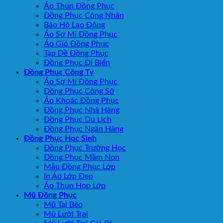
Áo Thun Đồng Phục
Đồng Phục Công Nhân
Bảo Hộ Lao Động
Áo Sơ Mi Đồng Phục
Áo Gió Đồng Phục
Tạp Dề Đồng Phục
Đồng Phục Đi Biển
Đồng Phục Công Ty
Áo Sơ Mi Đồng Phục
Đồng Phục Công Sở
Áo Khoác Đồng Phục
Đồng Phục Nhà Hàng
Đồng Phục Du Lịch
Đồng Phục Ngân Hàng
Đồng Phục Học Sinh
Đồng Phục Trường Học
Đồng Phục Mầm Non
Mẫu Đồng Phục Lớp
In Áo Lớp Đẹp
Áo Thun Họp Lớp
Mũ Đồng Phục
Mũ Tai Bèo
Mũ Lưỡi Trai