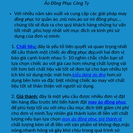
Áo Đồng Phục Công Ty
Với nhiều năm sản xuất và cung cấp các giải pháp
may
đồng phục
từ quần áo ,mũ nón,áo sơ mi đồng phục…
chúng tôi sẽ đưa ra cho quý khách hàng những tư vấn
tốt nhất ,phù hợp nhất với mục đích và kinh phí sử
dụng của đơn vị mình:
1.
Chất liệu
:
đây là yếu tố tiên quyết và quan trọng nhất
để cấu thành một chiếc
áo đồng phục đẹp
,với hai đơn vị
báo giá cạnh tranh nhau 5- 10 nghìn chắc chắn bạn sẽ
lựa chọn chiếc áo với giá cao hơn nhưng chất lượng vải
tốt hơn bởi chất liệu vải tốt sẽ đem lại cho bạn nhiều lợi
ích khi sử dụng:mặc mát hơn,
kiểu dáng áo đẹp
hơn,sử
dụng bền hơn và đặc biệt những chiếc áo may với chất
liệu tốt sẽ thân thiện với người sử dụng.
2.
Giá thành:
đây là một yêu cầu được nhiều đơn vị đặt
lên hàng đầu trước khi tiến hành đặt
may áo đồng phục
để phù hợp tối ưu với nhu cầu mục đích tiết giảm chi phí
cho đơn vị mình.Tuy nhiên giá thành luôn đi liền với chất
lượng nếu bạn lựa chọn
may áo đồng phục giá thành rẻ
chất lượng kém sẽ đi liền với sản phẩm sẽ không đẹp,mặc
nóng,nhanh hỏng và gây khó chịu trong quá trình sử