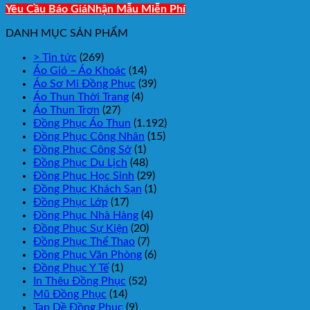
Yêu Cầu Báo Giá
Nhận Mẫu Miễn Phí
DANH MỤC SẢN PHẨM
> Tin tức
(269)
Áo Gió – Áo Khoác
(14)
Áo Sơ Mi Đồng Phục
(39)
Áo Thun Thời Trang
(4)
Áo Thun Trơn
(27)
Đồng Phục Áo Thun
(1.192)
Đồng Phục Công Nhân
(15)
Đồng Phục Công Sở
(1)
Đồng Phục Du Lịch
(48)
Đồng Phục Học Sinh
(29)
Đồng Phục Khách Sạn
(1)
Đồng Phục Lớp
(17)
Đồng Phục Nhà Hàng
(4)
Đồng Phục Sự Kiện
(20)
Đồng Phục Thể Thao
(7)
Đồng Phục Văn Phòng
(6)
Đồng Phục Y Tế
(1)
In Thêu Đồng Phục
(52)
Mũ Đồng Phục
(14)
Tạp Dề Đồng Phục
(9)