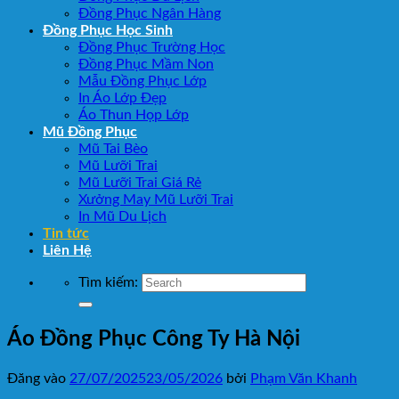
Đồng Phục Ngân Hàng
Đồng Phục Học Sinh
Đồng Phục Trường Học
Đồng Phục Mầm Non
Mẫu Đồng Phục Lớp
In Áo Lớp Đẹp
Áo Thun Họp Lớp
Mũ Đồng Phục
Mũ Tai Bèo
Mũ Lưỡi Trai
Mũ Lưỡi Trai Giá Rẻ
Xưởng May Mũ Lưỡi Trai
In Mũ Du Lịch
Tin tức
Liên Hệ
Tìm kiếm:
Áo Đồng Phục Công Ty Hà Nội
Đăng vào
27/07/2025
23/05/2026
bởi
Phạm Văn Khanh