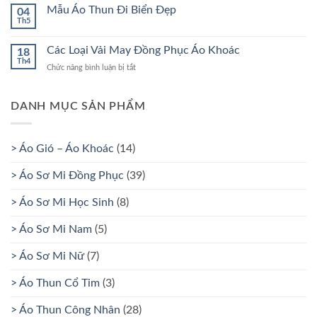
SÁCH
bình
Mẫu Áo Thun Đi Biển Đẹp
VẬN
04
luận
CHUYỂN
Th5
ở
Không
VÀ
CHÍNH
có
GIAO
SÁCH
bình
NHẬN
Các Loại Vải May Đồng Phục Áo Khoác
BẢO
18
luận
HÀNH
Th4
ở
Chức năng bình luận bị tắt
ở
VÀ
Mẫu
ĐỔI
Các
Áo
TRẢ
Thun
Loại
Đi
Vải
DANH MỤC SẢN PHẨM
Biển
May
Đẹp
Đồng
Phục
> Áo Gió – Áo Khoác
(14)
Áo
Khoác
> Áo Sơ Mi Đồng Phục
(39)
> Áo Sơ Mi Học Sinh
(8)
> Áo Sơ Mi Nam
(5)
> Áo Sơ Mi Nữ
(7)
> Áo Thun Cổ Tim
(3)
> Áo Thun Công Nhân
(28)