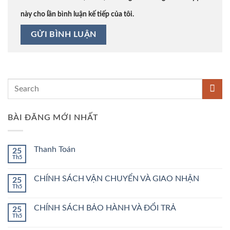
này cho lần bình luận kế tiếp của tôi.
BÀI ĐĂNG MỚI NHẤT
Thanh Toán
25
Th5
Không
có
bình
CHÍNH SÁCH VẬN CHUYỂN VÀ GIAO NHẬN
25
luận
Th5
ở
Không
Thanh
có
Toán
bình
CHÍNH SÁCH BẢO HÀNH VÀ ĐỔI TRẢ
25
luận
Th5
ở
Không
CHÍNH
có