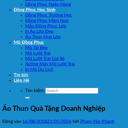
Đồng Phục Ngân Hàng
Đồng Phục Học Sinh
Đồng Phục Trường Học
Đồng Phục Mầm Non
Mẫu Đồng Phục Lớp
In Áo Lớp Đẹp
Áo Thun Họp Lớp
Mũ Đồng Phục
Mũ Tai Bèo
Mũ Lưỡi Trai
Mũ Lưỡi Trai Giá Rẻ
Xưởng May Mũ Lưỡi Trai
In Mũ Du Lịch
Tin tức
Liên Hệ
Tìm kiếm:
Áo Thun Quà Tặng Doanh Nghiệp
Đăng vào
16/08/2018
23/05/2026
bởi
Phạm Văn Khanh