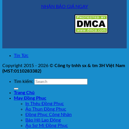
NHẬN BÁO GIÁ NGAY
Tin Tức
Copyright 2015 - 2026 ©
Công ty tnhh sx & tm 3H Việt Nam
(MST:0110283382)
Tìm kiếm:
Trang Chủ
May Đồng Phục
In Thêu Đồng Phục
Áo Thun Đồng Phục
Đồng Phục Công Nhân
Bảo Hộ Lao Động
Áo Sơ Mi Đồng Phục