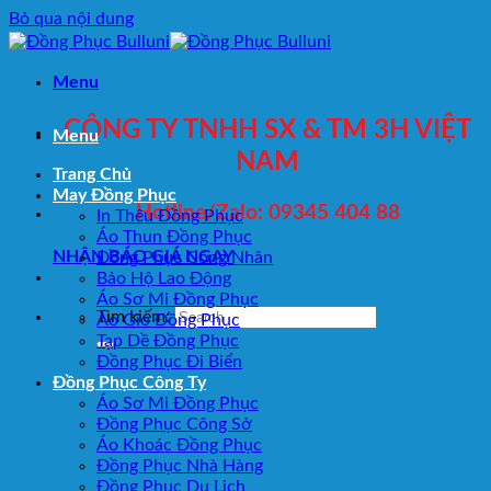
Bỏ qua nội dung
Menu
CÔNG TY TNHH SX & TM 3H VIỆT
Menu
NAM
Trang Chủ
May Đồng Phục
Hotline/Zalo: 09345 404 88
In Thêu Đồng Phục
Áo Thun Đồng Phục
NHẬN BÁO GIÁ NGAY
Đồng Phục Công Nhân
Bảo Hộ Lao Động
Áo Sơ Mi Đồng Phục
Tìm kiếm:
Áo Gió Đồng Phục
Tạp Dề Đồng Phục
Đồng Phục Đi Biển
Đồng Phục Công Ty
Áo Sơ Mi Đồng Phục
Đồng Phục Công Sở
Áo Khoác Đồng Phục
Đồng Phục Nhà Hàng
Đồng Phục Du Lịch