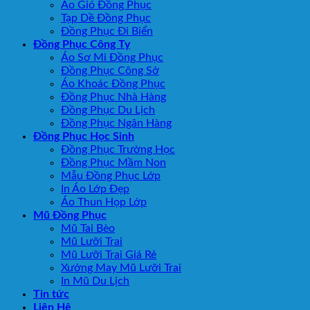
Áo Gió Đồng Phục
Tạp Dề Đồng Phục
Đồng Phục Đi Biển
Đồng Phục Công Ty
Áo Sơ Mi Đồng Phục
Đồng Phục Công Sở
Áo Khoác Đồng Phục
Đồng Phục Nhà Hàng
Đồng Phục Du Lịch
Đồng Phục Ngân Hàng
Đồng Phục Học Sinh
Đồng Phục Trường Học
Đồng Phục Mầm Non
Mẫu Đồng Phục Lớp
In Áo Lớp Đẹp
Áo Thun Họp Lớp
Mũ Đồng Phục
Mũ Tai Bèo
Mũ Lưỡi Trai
Mũ Lưỡi Trai Giá Rẻ
Xưởng May Mũ Lưỡi Trai
In Mũ Du Lịch
Tin tức
Liên Hệ