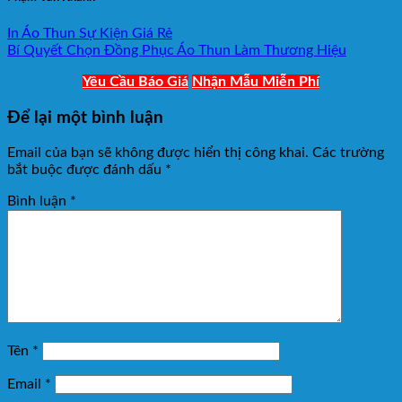
In Áo Thun Sự Kiện Giá Rẻ
Bí Quyết Chọn Đồng Phục Áo Thun Làm Thương Hiệu
Yêu Cầu Báo Giá
Nhận Mẫu Miễn Phí
Để lại một bình luận
Email của bạn sẽ không được hiển thị công khai.
Các trường
bắt buộc được đánh dấu
*
Bình luận
*
Tên
*
Email
*