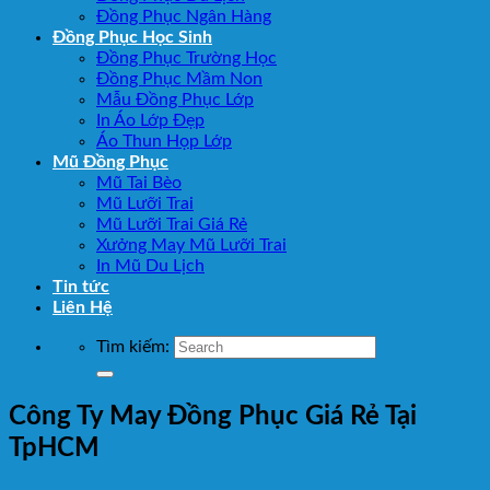
Đồng Phục Ngân Hàng
Đồng Phục Học Sinh
Đồng Phục Trường Học
Đồng Phục Mầm Non
Mẫu Đồng Phục Lớp
In Áo Lớp Đẹp
Áo Thun Họp Lớp
Mũ Đồng Phục
Mũ Tai Bèo
Mũ Lưỡi Trai
Mũ Lưỡi Trai Giá Rẻ
Xưởng May Mũ Lưỡi Trai
In Mũ Du Lịch
Tin tức
Liên Hệ
Tìm kiếm:
Công Ty May Đồng Phục Giá Rẻ Tại
TpHCM