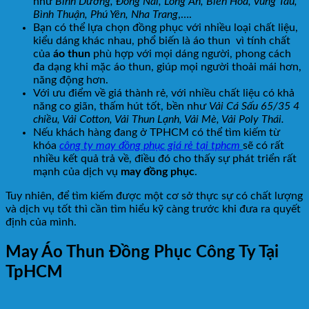
như
Bình Dương, Đồng Nai, Long An, Biên Hoà, Vũng Tàu,
Bình Thuận, Phú Yên, Nha Trang
,….
Bạn có thể lựa chọn đồng phục với nhiều loại chất liệu,
kiểu dáng khác nhau, phổ biến là áo thun vì tính chất
của
áo thun
phù hợp với mọi dáng người, phong cách
đa dạng khi mặc áo thun, giúp mọi người thoải mái hơn,
năng động hơn.
Với ưu điểm về giá thành rẻ, với nhiều chất liệu có khả
năng co giãn, thấm hút tốt, bền như
Vải Cá Sấu 65/35 4
chiều, Vải Cotton, Vải Thun Lạnh, Vải Mè, Vải Poly Thái.
Nếu khách hàng đang ở TPHCM có thể tìm kiếm từ
khóa
công ty may đồng phục giá rẻ tại tphcm
sẽ có rất
nhiều kết quả trả về, điều đó cho thấy sự phát triển rất
mạnh của dịch vụ
may đồng phục
.
Tuy nhiên, để tìm kiếm được một cơ sở thực sự có chất lượng
và dịch vụ tốt thì cần tìm hiểu kỹ càng trước khi đưa ra quyết
định của mình.
May Áo Thun Đồng Phục Công Ty Tại
TpHCM