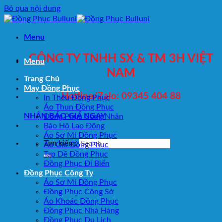
Bỏ qua nội dung
Menu
CÔNG TY TNHH SX & TM 3H VIỆT
Menu
NAM
Trang Chủ
May Đồng Phục
Hotline/Zalo: 09345 404 88
In Thêu Đồng Phục
Áo Thun Đồng Phục
NHẬN BÁO GIÁ NGAY
Đồng Phục Công Nhân
Bảo Hộ Lao Động
Áo Sơ Mi Đồng Phục
Tìm kiếm:
Áo Gió Đồng Phục
Tạp Dề Đồng Phục
Đồng Phục Đi Biển
Đồng Phục Công Ty
Áo Sơ Mi Đồng Phục
Đồng Phục Công Sở
Áo Khoác Đồng Phục
Đồng Phục Nhà Hàng
Đồng Phục Du Lịch