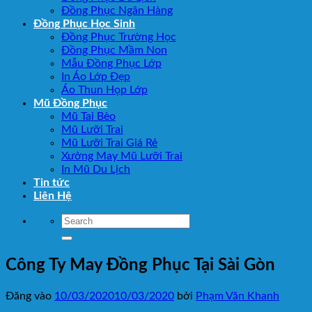
Đồng Phục Ngân Hàng
Đồng Phục Học Sinh
Đồng Phục Trường Học
Đồng Phục Mầm Non
Mẫu Đồng Phục Lớp
In Áo Lớp Đẹp
Áo Thun Họp Lớp
Mũ Đồng Phục
Mũ Tai Bèo
Mũ Lưỡi Trai
Mũ Lưỡi Trai Giá Rẻ
Xưởng May Mũ Lưỡi Trai
In Mũ Du Lịch
Tin tức
Liên Hệ
Công Ty May Đồng Phục Tại Sài Gòn
Đăng vào
10/03/2020
10/03/2020
bởi
Phạm Văn Khanh