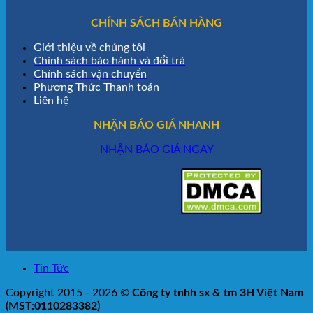
CHÍNH SÁCH BÁN HÀNG
Giới thiệu về chúng tôi
Chính sách bảo hành và đổi trả
Chính sách vận chuyển
Phương Thức Thanh toán
Liên hệ
NHẬN BÁO GIÁ NHANH
NHẬN BÁO GIÁ NGAY
Tin Tức
Copyright 2015 - 2026 ©
Công ty tnhh sx & tm 3H Việt Nam
(MST:0110283382)