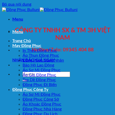
Bỏ qua nội dung
Menu
CÔNG TY TNHH SX & TM 3H VIỆT
Menu
NAM
Trang Chủ
May Đồng Phục
Hotline/Zalo: 09345 404 88
In Thêu Đồng Phục
Áo Thun Đồng Phục
NHẬN BÁO GIÁ NGAY
Đồng Phục Công Nhân
Bảo Hộ Lao Động
Áo Sơ Mi Đồng Phục
Áo Gió Đồng Phục
Tạp Dề Đồng Phục
Đồng Phục Đi Biển
Đồng Phục Công Ty
Áo Sơ Mi Đồng Phục
Đồng Phục Công Sở
Áo Khoác Đồng Phục
Đồng Phục Nhà Hàng
Đồng Phục Du Lịch