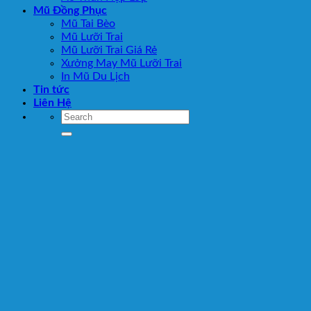
Mũ Đồng Phục
Mũ Tai Bèo
Mũ Lưỡi Trai
Mũ Lưỡi Trai Giá Rẻ
Xưởng May Mũ Lưỡi Trai
In Mũ Du Lịch
Tin tức
Liên Hệ