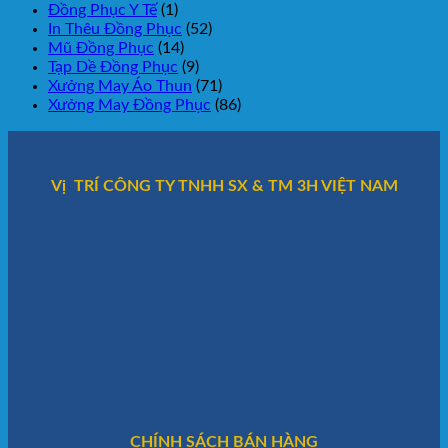
Đồng Phục Y Tế
(1)
In Thêu Đồng Phục
(52)
Mũ Đồng Phục
(14)
Tạp Dề Đồng Phục
(9)
Xưởng May Áo Thun
(71)
Xưởng May Đồng Phục
(86)
Vị TRÍ CÔNG TY TNHH SX & TM 3H VIỆT NAM
CHÍNH SÁCH BÁN HÀNG