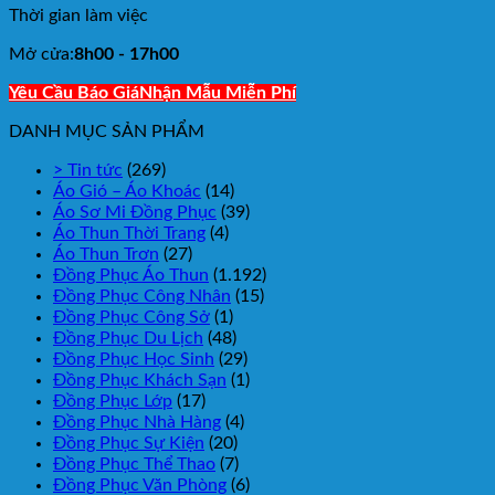
Thời gian làm việc
Mở cửa:
8h00 - 17h00
Yêu Cầu Báo Giá
Nhận Mẫu Miễn Phí
DANH MỤC SẢN PHẨM
> Tin tức
(269)
Áo Gió – Áo Khoác
(14)
Áo Sơ Mi Đồng Phục
(39)
Áo Thun Thời Trang
(4)
Áo Thun Trơn
(27)
Đồng Phục Áo Thun
(1.192)
Đồng Phục Công Nhân
(15)
Đồng Phục Công Sở
(1)
Đồng Phục Du Lịch
(48)
Đồng Phục Học Sinh
(29)
Đồng Phục Khách Sạn
(1)
Đồng Phục Lớp
(17)
Đồng Phục Nhà Hàng
(4)
Đồng Phục Sự Kiện
(20)
Đồng Phục Thể Thao
(7)
Đồng Phục Văn Phòng
(6)