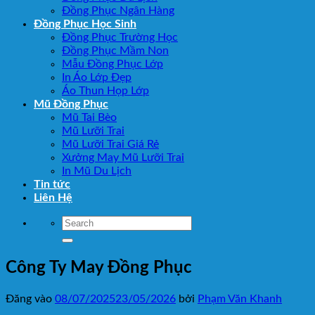
Đồng Phục Ngân Hàng
Đồng Phục Học Sinh
Đồng Phục Trường Học
Đồng Phục Mầm Non
Mẫu Đồng Phục Lớp
In Áo Lớp Đẹp
Áo Thun Họp Lớp
Mũ Đồng Phục
Mũ Tai Bèo
Mũ Lưỡi Trai
Mũ Lưỡi Trai Giá Rẻ
Xưởng May Mũ Lưỡi Trai
In Mũ Du Lịch
Tin tức
Liên Hệ
Công Ty May Đồng Phục
Đăng vào
08/07/2025
23/05/2026
bởi
Phạm Văn Khanh