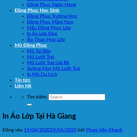
Đồng Phục Ngân Hàng
Đồng Phục Học Sinh
Đồng Phục Trường Học
Đồng Phục Mầm Non
Mẫu Đồng Phục Lớp
In Áo Lớp Đẹp
Áo Thun Họp Lớp
Mũ Đồng Phục
Mũ Tai Bèo
Mũ Lưỡi Trai
Mũ Lưỡi Trai Giá Rẻ
Xưởng May Mũ Lưỡi Trai
In Mũ Du Lịch
Tin tức
Liên Hệ
Tìm kiếm:
In Áo Lớp Tại Hà Giang
Đăng vào
19/04/2020
19/04/2020
bởi
Phạm Văn Khanh