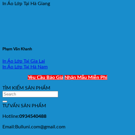
In Áo Lớp Tại Hà Giang
Phạm Văn Khanh
In Áo Lớp Tại Gia Lai
In Áo Lớp Tại Hà Nam
Yêu Cầu Báo Giá
Nhận Mẫu Miễn Phí
TÌM KIẾM SẢN PHẨM
TƯ VẤN SẢN PHẨM
Hotline:
0934540488
Email:Bulluni.com@gmail.com