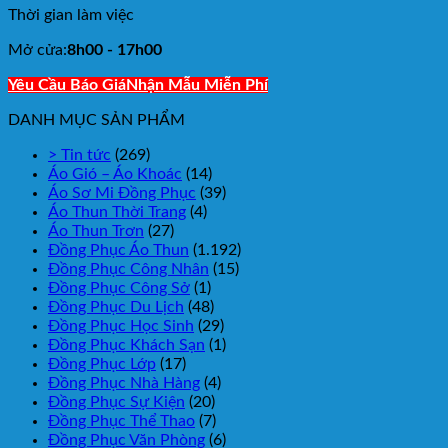
Thời gian làm việc
Mở cửa:
8h00 - 17h00
Yêu Cầu Báo Giá
Nhận Mẫu Miễn Phí
DANH MỤC SẢN PHẨM
> Tin tức
(269)
Áo Gió – Áo Khoác
(14)
Áo Sơ Mi Đồng Phục
(39)
Áo Thun Thời Trang
(4)
Áo Thun Trơn
(27)
Đồng Phục Áo Thun
(1.192)
Đồng Phục Công Nhân
(15)
Đồng Phục Công Sở
(1)
Đồng Phục Du Lịch
(48)
Đồng Phục Học Sinh
(29)
Đồng Phục Khách Sạn
(1)
Đồng Phục Lớp
(17)
Đồng Phục Nhà Hàng
(4)
Đồng Phục Sự Kiện
(20)
Đồng Phục Thể Thao
(7)
Đồng Phục Văn Phòng
(6)