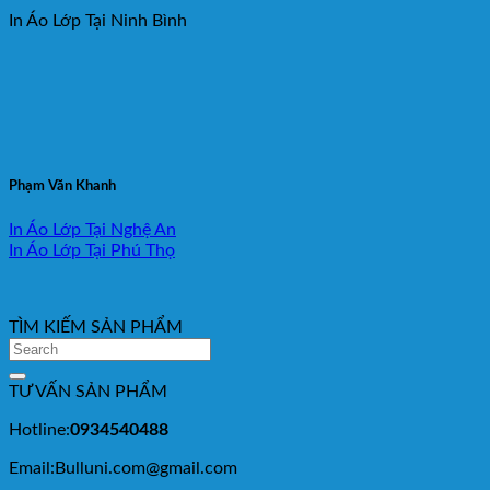
In Áo Lớp Tại Ninh Bình
Phạm Văn Khanh
In Áo Lớp Tại Nghệ An
In Áo Lớp Tại Phú Thọ
TÌM KIẾM SẢN PHẨM
TƯ VẤN SẢN PHẨM
Hotline:
0934540488
Email:Bulluni.com@gmail.com