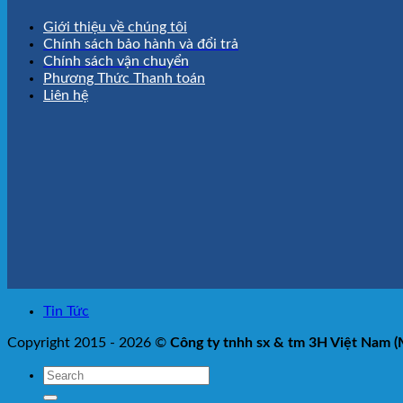
Giới thiệu về chúng tôi
Chính sách bảo hành và đổi trả
Chính sách vận chuyển
Phương Thức Thanh toán
Liên hệ
Tin Tức
Copyright 2015 - 2026 ©
Công ty tnhh sx & tm 3H Việt Nam 