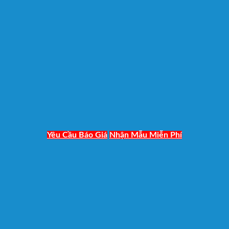
Yêu Cầu Báo Giá
Nhận Mẫu Miễn Phí