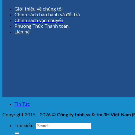
Giới thiệu về chúng tôi
Chính sách bảo hành và đổi trả
Chính sách vận chuyển
Phương Thức Thanh toán
Liên hệ
Tin Tức
Copyright 2015 - 2026 ©
Công ty tnhh sx & tm 3H Việt Nam 
Tìm kiếm: