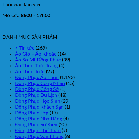
Thời gian làm việc
Mở cửa:
8h00 - 17h00
DANH MỤC SẢN PHẨM
> Tin tức
(269)
Áo Gió – Áo Khoác
(14)
Áo Sơ Mi Đồng Phục
(39)
Áo Thun Thời Trang
(4)
Áo Thun Trơn
(27)
Đồng Phục Áo Thun
(1.192)
Đồng Phục Công Nhân
(15)
Đồng Phục Công Sở
(1)
Đồng Phục Du Lịch
(48)
Đồng Phục Học Sinh
(29)
Đồng Phục Khách Sạn
(1)
Đồng Phục Lớp
(17)
Đồng Phục Nhà Hàng
(4)
Đồng Phục Sự Kiện
(20)
Đồng Phục Thể Thao
(7)
Đồng Phục Văn Phòng
(6)