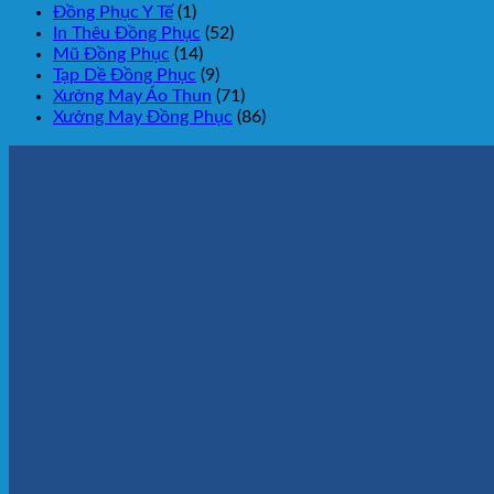
Đồng Phục Y Tế
(1)
In Thêu Đồng Phục
(52)
Mũ Đồng Phục
(14)
Tạp Dề Đồng Phục
(9)
Xưởng May Áo Thun
(71)
Xưởng May Đồng Phục
(86)