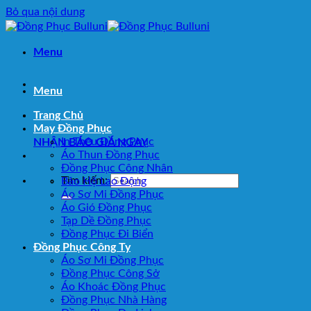
Bỏ qua nội dung
Menu
Menu
Trang Chủ
May Đồng Phục
In Thêu Đồng Phục
NHẬN BÁO GIÁ NGAY
Áo Thun Đồng Phục
Đồng Phục Công Nhân
Tìm kiếm:
Bảo Hộ Lao Động
Áo Sơ Mi Đồng Phục
Áo Gió Đồng Phục
Tạp Dề Đồng Phục
Đồng Phục Đi Biển
Đồng Phục Công Ty
Áo Sơ Mi Đồng Phục
Đồng Phục Công Sở
Áo Khoác Đồng Phục
Đồng Phục Nhà Hàng