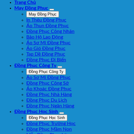
Trang Chủ
May Đồng Phục
May Đồng Phục
In Thêu Đồng Phục
Áo Thun Đồng Phục
Đồng Phục Công Nhân
Bảo Hộ Lao Động
Áo Sơ Mi Đồng Phục
Áo Gió Đồng Phục
Tạp Dề Đồng Phục
Đồng Phục Đi Biển
Đồng Phục Công Ty
Đồng Phục Công Ty
Áo Sơ Mi Đồng Phục
Đồng Phục Công Sở
Áo Khoác Đồng Phục
Đồng Phục Nhà Hàng
Đồng Phục Du Lịch
Đồng Phục Ngân Hàng
Đồng Phục Học Sinh
Đồng Phục Học Sinh
Đồng Phục Trường Học
Đồng Phục Mầm Non