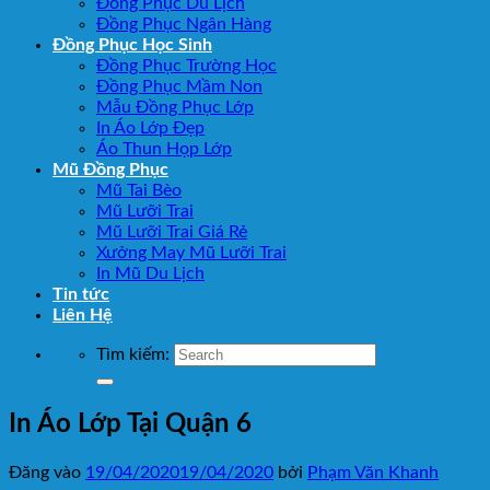
Đồng Phục Du Lịch
Đồng Phục Ngân Hàng
Đồng Phục Học Sinh
Đồng Phục Trường Học
Đồng Phục Mầm Non
Mẫu Đồng Phục Lớp
In Áo Lớp Đẹp
Áo Thun Họp Lớp
Mũ Đồng Phục
Mũ Tai Bèo
Mũ Lưỡi Trai
Mũ Lưỡi Trai Giá Rẻ
Xưởng May Mũ Lưỡi Trai
In Mũ Du Lịch
Tin tức
Liên Hệ
Tìm kiếm:
In Áo Lớp Tại Quận 6
Đăng vào
19/04/2020
19/04/2020
bởi
Phạm Văn Khanh