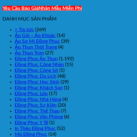
Yêu Cầu Báo Giá
Nhận Mẫu Miễn Phí
DANH MỤC SẢN PHẨM
> Tin tức
(269)
Áo Gió – Áo Khoác
(14)
Áo Sơ Mi Đồng Phục
(39)
Áo Thun Thời Trang
(4)
Áo Thun Trơn
(27)
Đồng Phục Áo Thun
(1.192)
Đồng Phục Công Nhân
(15)
Đồng Phục Công Sở
(1)
Đồng Phục Du Lịch
(48)
Đồng Phục Học Sinh
(29)
Đồng Phục Khách Sạn
(1)
Đồng Phục Lớp
(17)
Đồng Phục Nhà Hàng
(4)
Đồng Phục Sự Kiện
(20)
Đồng Phục Thể Thao
(7)
Đồng Phục Văn Phòng
(6)
Đồng Phục Y Tế
(1)
In Thêu Đồng Phục
(52)
Mũ Đồng Phục
(14)