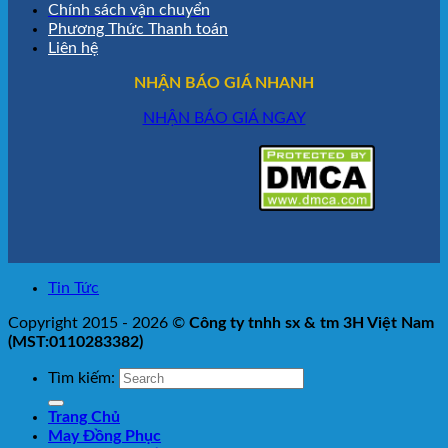
Chính sách vận chuyển
Phương Thức Thanh toán
Liên hệ
NHẬN BÁO GIÁ NHANH
NHẬN BÁO GIÁ NGAY
Tin Tức
Copyright 2015 - 2026 ©
Công ty tnhh sx & tm 3H Việt Nam
(MST:0110283382)
Tìm kiếm:
Trang Chủ
May Đồng Phục