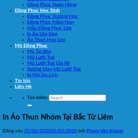
Đồng Phục Ngân Hàng
Đồng Phục Học Sinh
Đồng Phục Trường Học
Đồng Phục Mầm Non
Mẫu Đồng Phục Lớp
In Áo Lớp Đẹp
Áo Thun Họp Lớp
Mũ Đồng Phục
Mũ Tai Bèo
Mũ Lưỡi Trai
Mũ Lưỡi Trai Giá Rẻ
Xưởng May Mũ Lưỡi Trai
In Mũ Du Lịch
Tin tức
Liên Hệ
Tìm kiếm:
In Áo Thun Nhóm Tại Bắc Từ Liêm
Đăng vào
25/03/2020
25/03/2020
bởi
Phạm Văn Khanh