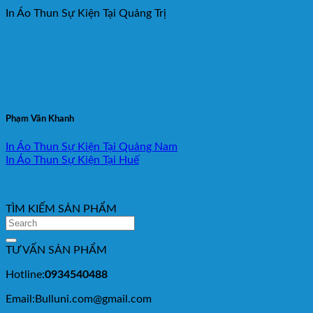
In Áo Thun Sự Kiện Tại Quảng Trị
Phạm Văn Khanh
In Áo Thun Sự Kiện Tại Quảng Nam
In Áo Thun Sự Kiện Tại Huế
TÌM KIẾM SẢN PHẨM
TƯ VẤN SẢN PHẨM
Hotline:
0934540488
Email:Bulluni.com@gmail.com