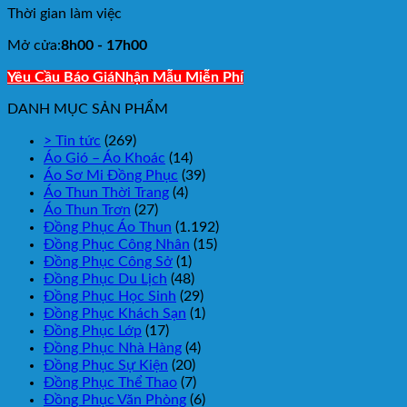
Thời gian làm việc
Mở cửa:
8h00 - 17h00
Yêu Cầu Báo Giá
Nhận Mẫu Miễn Phí
DANH MỤC SẢN PHẨM
> Tin tức
(269)
Áo Gió – Áo Khoác
(14)
Áo Sơ Mi Đồng Phục
(39)
Áo Thun Thời Trang
(4)
Áo Thun Trơn
(27)
Đồng Phục Áo Thun
(1.192)
Đồng Phục Công Nhân
(15)
Đồng Phục Công Sở
(1)
Đồng Phục Du Lịch
(48)
Đồng Phục Học Sinh
(29)
Đồng Phục Khách Sạn
(1)
Đồng Phục Lớp
(17)
Đồng Phục Nhà Hàng
(4)
Đồng Phục Sự Kiện
(20)
Đồng Phục Thể Thao
(7)
Đồng Phục Văn Phòng
(6)