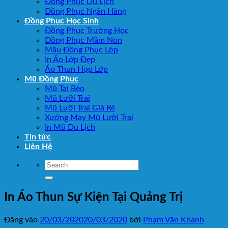
Đồng Phục Du Lịch
Đồng Phục Ngân Hàng
Đồng Phục Học Sinh
Đồng Phục Trường Học
Đồng Phục Mầm Non
Mẫu Đồng Phục Lớp
In Áo Lớp Đẹp
Áo Thun Họp Lớp
Mũ Đồng Phục
Mũ Tai Bèo
Mũ Lưỡi Trai
Mũ Lưỡi Trai Giá Rẻ
Xưởng May Mũ Lưỡi Trai
In Mũ Du Lịch
Tin tức
Liên Hệ
In Áo Thun Sự Kiện Tại Quảng Trị
Đăng vào
20/03/2020
20/03/2020
bởi
Phạm Văn Khanh