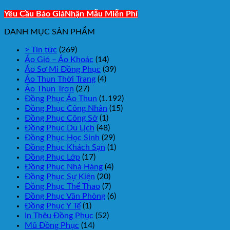
Yêu Cầu Báo Giá
Nhận Mẫu Miễn Phí
DANH MỤC SẢN PHẨM
> Tin tức
(269)
Áo Gió – Áo Khoác
(14)
Áo Sơ Mi Đồng Phục
(39)
Áo Thun Thời Trang
(4)
Áo Thun Trơn
(27)
Đồng Phục Áo Thun
(1.192)
Đồng Phục Công Nhân
(15)
Đồng Phục Công Sở
(1)
Đồng Phục Du Lịch
(48)
Đồng Phục Học Sinh
(29)
Đồng Phục Khách Sạn
(1)
Đồng Phục Lớp
(17)
Đồng Phục Nhà Hàng
(4)
Đồng Phục Sự Kiện
(20)
Đồng Phục Thể Thao
(7)
Đồng Phục Văn Phòng
(6)
Đồng Phục Y Tế
(1)
In Thêu Đồng Phục
(52)
Mũ Đồng Phục
(14)