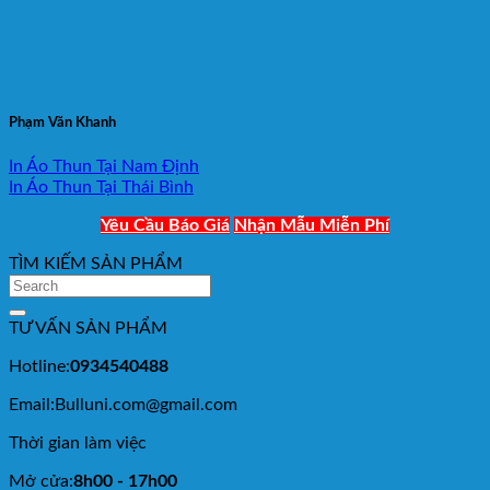
Phạm Văn Khanh
In Áo Thun Tại Nam Định
In Áo Thun Tại Thái Bình
Yêu Cầu Báo Giá
Nhận Mẫu Miễn Phí
TÌM KIẾM SẢN PHẨM
TƯ VẤN SẢN PHẨM
Hotline:
0934540488
Email:Bulluni.com@gmail.com
Thời gian làm việc
Mở cửa:
8h00 - 17h00