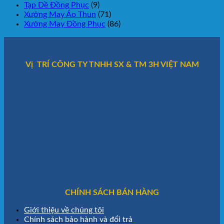
Tạp Dề Đồng Phục
(9)
Xưởng May Áo Thun
(71)
Xưởng May Đồng Phục
(86)
Vị TRÍ CÔNG TY TNHH SX & TM 3H VIỆT NAM
CHÍNH SÁCH BÁN HÀNG
Giới thiệu về chúng tôi
Chính sách bảo hành và đổi trả