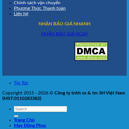
Chính sách vận chuyển
Phương Thức Thanh toán
Liên hệ
NHẬN BÁO GIÁ NHANH
NHẬN BÁO GIÁ NGAY
Tin Tức
Copyright 2015 - 2026 ©
Công ty tnhh sx & tm 3H Việt Nam
(MST:0110283382)
Trang Chủ
May Đồng Phục