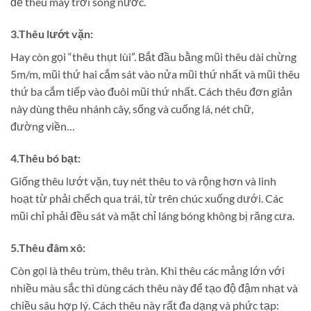
để thêu mây trời sóng nước.
3.Thêu lướt vặn:
Hay còn gọi “thêu thụt lùi”. Bắt đầu bằng mũi thêu dài chừng
5m/m, mũi thứ hai cắm sát vào nửa mũi thứ nhất và mũi thêu
thứ ba cắm tiếp vào đuôi mũi thứ nhất. Cách thêu đơn giản
này dùng thêu nhánh cây, sống và cuống lá, nét chữ,
đường viền…
4.Thêu bó bạt:
Giống thêu lướt vặn, tuy nét thêu to và rộng hơn và linh
hoạt từ phải chếch qua trái, từ trên chúc xuống dưới. Các
mũi chỉ phải đều sát và mặt chỉ láng bóng không bị răng cưa.
5.Thêu đâm xô:
Còn gọi là thêu trùm, thêu tràn. Khi thêu các mảng lớn với
nhiều màu sắc thì dùng cách thêu này để tạo độ đậm nhạt và
chiều sâu hợp lý. Cách thêu này rất đa dạng và phức tạp: