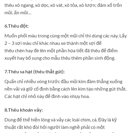
thêu xô ngang, xô dọc, xô vát, xô tỏa, xô lượn; đâm xố trốn
mũi, ấn mũi…
6.Thêu đột:
Muốn phối màu trong cùng một mũi chỉ thì dùng các này. Lấy
2 – 3 sợi màu chỉ khác nhau xe thành một sợi để
thêu chèn hay đè lên một phần họa tiết đã thêu để điểm
xuyết hay bổ sung cho mẫu thêu thêm phần sinh động.
7.Thêu sa hạt (thêu thắt gút):
Quấn chỉ nhiều vòng trước đầu mũi kim đâm thẳng xuống
nền vải và giữ cố định bằng cách lên kim tạo những gút thắt.
Các hạt chỉ nhỏ này để đính vào nhụy hoa.
8.Thêu khoán vảy:
Dùng để thể hiện lông và vảy các loài chim, cá. Đây là kỹ
thuật rất khó đòi hỏi người làm nghề phải có một