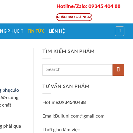
Hotline/Zalo: 09345 404 88
NHẬN BÁO GIÁ NGAY
NG PHỤC
TIN TỨC
LIÊN HỆ
TÌM KIẾM SẢN PHẨM
TƯ VẤN SẢN PHẨM
g phục
,
áo
 lớn
cùng
Hotline:
0934540488
t chất
Email:Bulluni.com@gmail.com
g phải qua
Thời gian làm việc