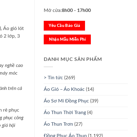
Mở cửa:
8h00 - 17h00
Yêu Cầu Báo Giá
, Áo gió lót
ó 2 lớp, 3
Nhận Mẫu Miễn Phí
DANH MỤC SẢN PHẨM
ay nghề cao
ị máy móc
> Tin tức
(269)
ành trên cả
Áo Gió – Áo Khoác
(14)
Áo Sơ Mi Đồng Phục
(39)
h rẻ phục
Áo Thun Thời Trang
(4)
ng phục công
Áo Thun Trơn
(27)
 gió hội
Đồng Phục Áo Thun
(1.192)