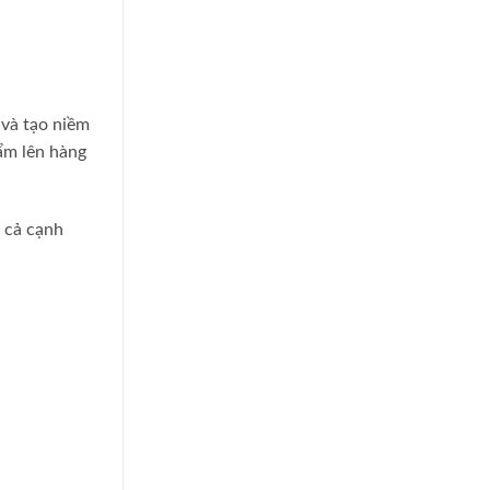
 và tạo niềm
hẩm lên hàng
á cả cạnh