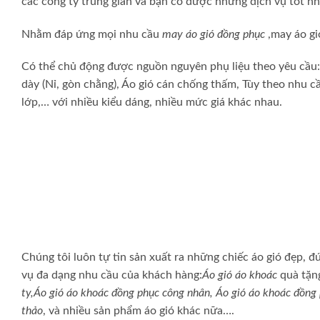
các công ty trung gian và bạn có được những dịch vụ tốt nh
Nhằm đáp ứng mọi nhu cầu
may áo gió đồng phục
,may áo gi
Có thể chủ động được nguồn nguyên phụ liệu theo yêu cầu: Vải
dày (Nỉ, gòn chằng), Áo gió cán chống thấm, Tùy theo nhu c
lớp,… với nhiều kiểu dáng, nhiều mức giá khác nhau.
Chúng tôi luôn tự tin sản xuất ra những chiếc áo gió đẹp, đ
vụ đa dạng nhu cầu của khách hàng:
Áo gió áo khoác
quà tặn
ty,Áo gió áo khoác đồng phục công nhân, Áo gió áo khoác đồng p
thảo
, và nhiều sản phẩm áo gió khác nữa….