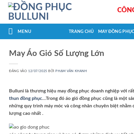
Bỏ
CÔNG
qua
nội
dung
MENU
TRANG CHỦ
MAY ĐỒNG PHỤ
May Áo Gió Số Lượng Lớn
ĐĂNG VÀO
12/07/2025
BỞI
PHẠM VĂN KHANH
Bulluni là thương hiệu may đồng phục doanh nghiệp với r
thun đồng phục
…Trong đó áo gió đồng phục cũng là một sả
những quy trình máy móc và công nhân chuyên biệt nhằm đ
lượng cao nhất .