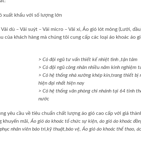
ất:
ó xuất khẩu với số lượng lớn
 dù – Vải suýt – Vải micro – Vải xi, Áo gió lót mỏng (Lưới, dầu)
ầu của khách hàng mà chúng tôi cung cấp các loại áo khoác áo gi
> Có đội ngũ tư vấn thiết kế nhiệt tình ,tận tâm
> Có đội ngũ công nhân nhiều năm kinh nghiệm t
> Có hệ thống nhà xưởng khép kín,trang thiết b
hiện đại nhất hiện nay
> Có hệ thống văn phòng chi nhánh tại 64 tỉnh th
nước
úng yêu cầu về tiêu chuẩn chất lượng áo gió cao cấp với giá thàn
g khuyến mãi,
Áo gió áo khoác tổ chức sự kiện, áo gió áo khoác đồ
hục nhân viên bảo trì,kỹ thuật,bảo vệ, Áo gió áo khoác thể thao, áo