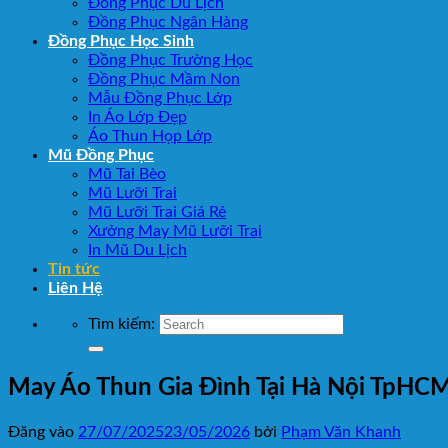
Đồng Phục Du Lịch
Đồng Phục Ngân Hàng
Đồng Phục Học Sinh
Đồng Phục Trường Học
Đồng Phục Mầm Non
Mẫu Đồng Phục Lớp
In Áo Lớp Đẹp
Áo Thun Họp Lớp
Mũ Đồng Phục
Mũ Tai Bèo
Mũ Lưỡi Trai
Mũ Lưỡi Trai Giá Rẻ
Xưởng May Mũ Lưỡi Trai
In Mũ Du Lịch
Tin tức
Liên Hệ
Tìm kiếm:
May Áo Thun Gia Đình Tại Hà Nội TpHC
Đăng vào
27/07/2025
23/05/2026
bởi
Phạm Văn Khanh