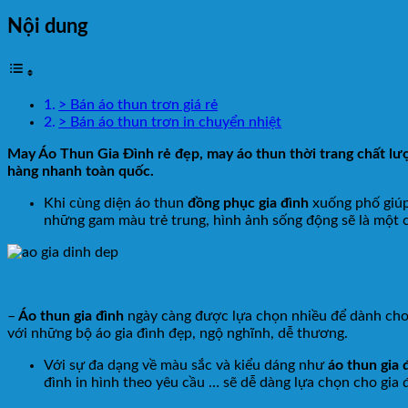
Nội dung
> Bán áo thun trơn giá rẻ
> Bán áo thun trơn in chuyển nhiệt
May Áo Thun Gia Đình rẻ đẹp, may áo thun thời trang chất lư
hàng nhanh toàn quốc.
Khi cùng diện áo thun
đồng phục gia đình
xuống phố giúp 
những gam màu trẻ trung, hình ảnh sống động sẽ là một c
–
Áo thun gia đình
ngày càng được lựa chọn nhiều để dành cho
với những bộ áo gia đình đẹp, ngộ nghĩnh, dễ thương.
Với sự đa dạng về màu sắc và kiểu dáng như
áo thun gia 
đình in hình theo yêu cầu … sẽ dễ dàng lựa chọn cho gia 