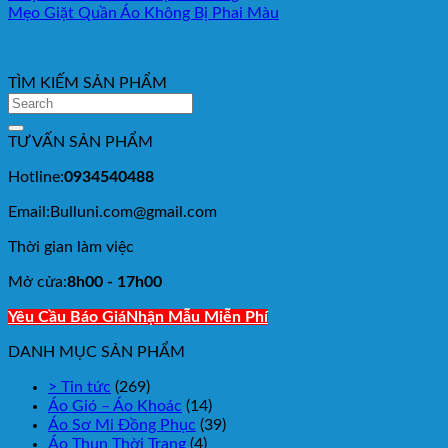
Mẹo Giặt Quần Áo Không Bị Phai Màu
TÌM KIẾM SẢN PHẨM
TƯ VẤN SẢN PHẨM
Hotline:
0934540488
Email:Bulluni.com@gmail.com
Thời gian làm việc
Mở cửa:
8h00 - 17h00
Yêu Cầu Báo Giá
Nhận Mẫu Miễn Phí
DANH MỤC SẢN PHẨM
> Tin tức
(269)
Áo Gió – Áo Khoác
(14)
Áo Sơ Mi Đồng Phục
(39)
Áo Thun Thời Trang
(4)