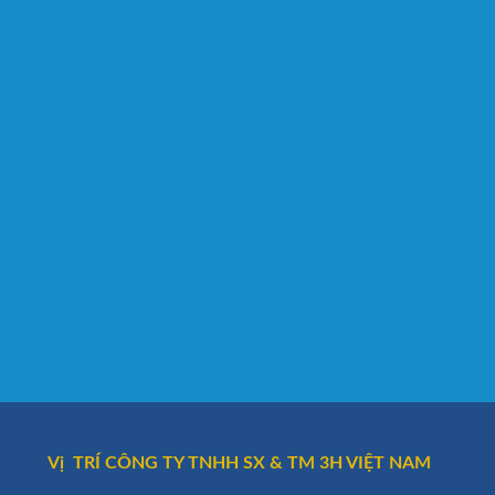
Vị TRÍ CÔNG TY TNHH SX & TM 3H VIỆT NAM