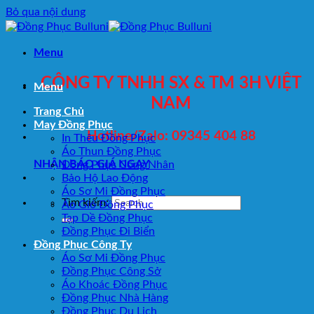
Bỏ qua nội dung
Menu
CÔNG TY TNHH SX & TM 3H VIỆT
Menu
NAM
Trang Chủ
May Đồng Phục
Hotline/Zalo: 09345 404 88
In Thêu Đồng Phục
Áo Thun Đồng Phục
NHẬN BÁO GIÁ NGAY
Đồng Phục Công Nhân
Bảo Hộ Lao Động
Áo Sơ Mi Đồng Phục
Tìm kiếm:
Áo Gió Đồng Phục
Tạp Dề Đồng Phục
Đồng Phục Đi Biển
Đồng Phục Công Ty
Áo Sơ Mi Đồng Phục
Đồng Phục Công Sở
Áo Khoác Đồng Phục
Đồng Phục Nhà Hàng
Đồng Phục Du Lịch