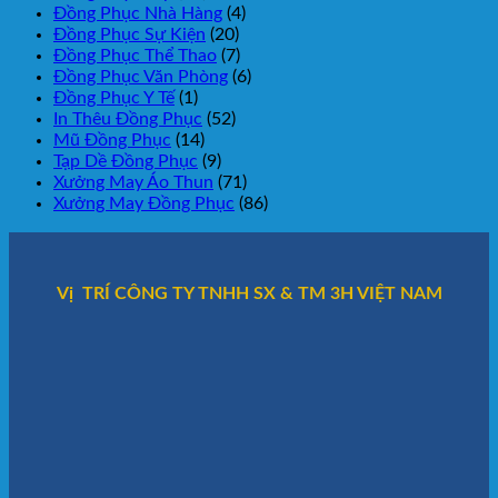
Đồng Phục Nhà Hàng
(4)
Đồng Phục Sự Kiện
(20)
Đồng Phục Thể Thao
(7)
Đồng Phục Văn Phòng
(6)
Đồng Phục Y Tế
(1)
In Thêu Đồng Phục
(52)
Mũ Đồng Phục
(14)
Tạp Dề Đồng Phục
(9)
Xưởng May Áo Thun
(71)
Xưởng May Đồng Phục
(86)
Vị TRÍ CÔNG TY TNHH SX & TM 3H VIỆT NAM