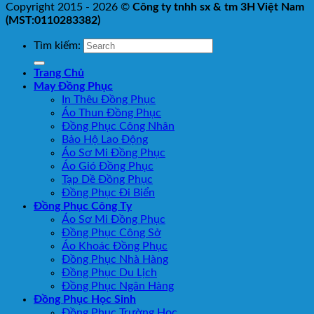
Copyright 2015 - 2026 ©
Công ty tnhh sx & tm 3H Việt Nam
(MST:0110283382)
Tìm kiếm:
Trang Chủ
May Đồng Phục
In Thêu Đồng Phục
Áo Thun Đồng Phục
Đồng Phục Công Nhân
Bảo Hộ Lao Động
Áo Sơ Mi Đồng Phục
Áo Gió Đồng Phục
Tạp Dề Đồng Phục
Đồng Phục Đi Biển
Đồng Phục Công Ty
Áo Sơ Mi Đồng Phục
Đồng Phục Công Sở
Áo Khoác Đồng Phục
Đồng Phục Nhà Hàng
Đồng Phục Du Lịch
Đồng Phục Ngân Hàng
Đồng Phục Học Sinh
Đồng Phục Trường Học