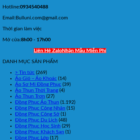
Hotline:
0934540488
Email:Bulluni.com@gmail.com
Thời gian làm việc
Mở cửa:
8h00 - 17h00
Liên Hệ Zalo
Nhận Mẫu Miễn Phí
DANH MỤC SẢN PHẨM
> Tin tức
(269)
Áo Gió – Áo Khoác
(14)
Áo Sơ Mi Đồng Phục
(39)
Áo Thun Thời Trang
(4)
Áo Thun Trơn
(27)
Đồng Phục Áo Thun
(1.192)
Đồng Phục Công Nhân
(15)
Đồng Phục Công Sở
(1)
Đồng Phục Du Lịch
(48)
Đồng Phục Học Sinh
(29)
Đồng Phục Khách Sạn
(1)
Đồng Phục Lớp
(17)