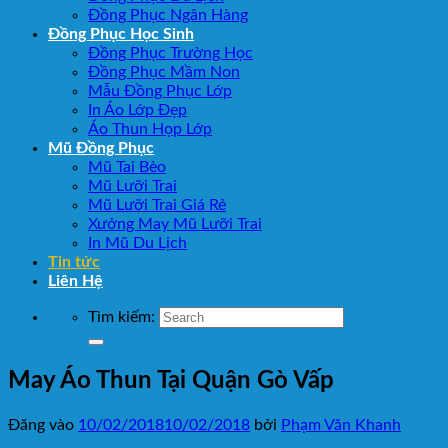
Đồng Phục Ngân Hàng
Đồng Phục Học Sinh
Đồng Phục Trường Học
Đồng Phục Mầm Non
Mẫu Đồng Phục Lớp
In Áo Lớp Đẹp
Áo Thun Họp Lớp
Mũ Đồng Phục
Mũ Tai Bèo
Mũ Lưỡi Trai
Mũ Lưỡi Trai Giá Rẻ
Xưởng May Mũ Lưỡi Trai
In Mũ Du Lịch
Tin tức
Liên Hệ
Tìm kiếm:
May Áo Thun Tại Quận Gò Vấp
Đăng vào
10/02/2018
10/02/2018
bởi
Phạm Văn Khanh